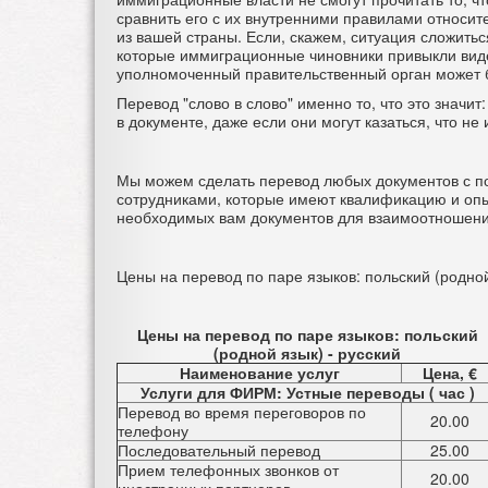
сравнить его с их внутренними правилами относит
из вашей страны. Если, скажем, ситуация сложиться
которые иммиграционные чиновники привыкли виде
уполномоченный правительственный орган может б
Перевод "слово в слово" именно то, что это значит
в документе, даже если они могут казаться, что не
Мы можем сделать перевод любых документов с п
сотрудниками, которые имеют квалификацию и опы
необходимых вам документов для взаимоотношени
Цены на перевод по паре языков: польский (родной
Цены на перевод по паре языков: польский
(родной язык) - русский
Наименование услуг
Цена, €
Услуги для ФИРМ: Устные переводы ( час )
Перевод во время переговоров по
20.00
телефону
Последовательный перевод
25.00
Прием телефонных звонков от
20.00