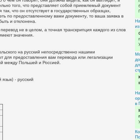
ельно того, что представляет собой приемлемый документ
 так, что он отсутствует в государственных образцах,
ть по предоставленному вами документу, то ваша заявка в
На
ыть и отклонена.
из
: перевод не в целом, а точная транскрипция каждого из слов
 имеют значения.
ольского на русский непосредственно нашими
Мо
т для предоставления вам перевода или легализации
до
й между Польшей и Россией.
дл
ст
 язык) - русский
На
ор
в 
Ко
П