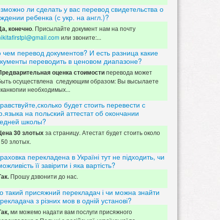
зможно ли сделать у вас перевод свидетельства о
ждении ребенка (с укр. на англ.)?
. Присылайте документ нам на почту
Да, конечно
nikitafirstpl@gmail.com
или звоните:...
 чем перевод документов? И есть разница какие
кументы переводить в ценовом диапазоне?
перевода может
Предварительная оценка стоимости
быть осуществлена следующим образом: Вы высылаете
сканкопии необходимых...
равствуйте,сколько будет стоить перевести с
р.языка на польский аттестат об окончании
едней школы?
за страницу. Атестат будет стоить около
Цена 30 злотых
150 злотых.
раховка перекладена в Україні тут не підходить, чи
можливість її завірити і яка вартість?
Прошу дзвонити до нас.
Так.
о такий присяжний перекладач і чи можна знайти
рекладача з різних мов в одній установі?
ми можемо надати вам послуги присяжного
Так,