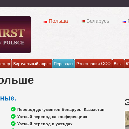
Польша
Беларусь
алтер
Виртуальный адрес
Переводы
Регистрация OOO
Виза
Ю
Польше
тные.
Перевод документов Беларусь, Казахстан
Устный перевод на конференциях
Устный перевод в ужендах