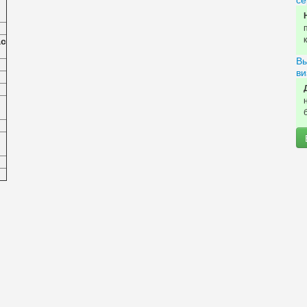
ас
Вы
ви