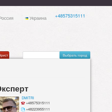
+48575315111
Россия
Украина
рист
Выбрать город
Эксперт
DMITRI
+48575315111
+48223955111