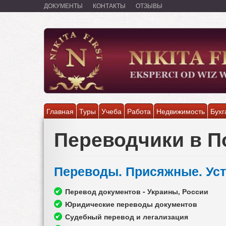
Перейти
ДОКУМЕНТЫ
КОНТАКТЫ
ОТЗЫВЫ
к
основному
содержанию
Главная
Туры
Учеба
Работа
Недвижимость
Бухг
Переводчики в 
Переводы. Присяжные. Ус
Перевод документов - Украины, России
Юридические переводы документов
Судебный перевод и легализация