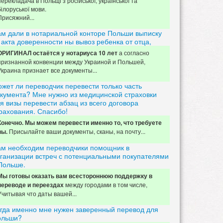
перекладача в Польщі з російської, української та
білоруської мови.
Присяжний...
м дали в нотариальной конторе Польши выписку
 акта доверенности ны вывоз ребенка от отца,
а согласно
ОРИГИНАЛ остаётся у нотариуса 10 лет
признанной конвенции между Украиной и Польшей,
Украина признает все документы...
жет ли переводчик перевести только часть
кумента? Мне нужно из медицинской страховки
я визы перевести абзац из всего договора
рахования. Спасибо!
Конечно. Мы можем перевести именно то, что требуете
Присылайте ваши документы, сканы, на почту...
вы.
м необходим переводчики помощник в
ганизации встреч с потенциальными покупателями
Польше.
Мы готовы оказать вам всестороннюю поддержку в
между городами в том числе,
переводе и переездах
Учитывая что даты вашей...
гда именно мне нужен заверенный перевод для
ольши?