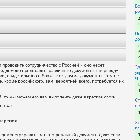
Во
ро
По
до
 проводите сотрудничество с Россией и оно несет
Зд
редложено представить различные документы к переводу –
ук
ии, свидетельство о браке или другие документы. Тем не
ср
, кроме российского, вам, вероятней всего, потребуется их
, то мы можем его вам выполнить даже в краткие сроки.
Ст
ен как:
є 
перевод.
Хт
пе
одемонстрировать, что это реальный документ. Даже если
 о чем он говорит, они должны видеть, как он выглядит, и