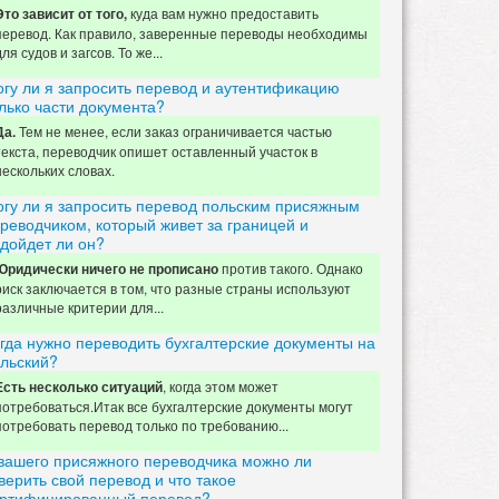
куда вам нужно предоставить
Это зависит от того,
перевод. Как правило, заверенные переводы необходимы
для судов и загсов. То же...
гу ли я запросить перевод и аутентификацию
лько части документа?
Тем не менее, если заказ ограничивается частью
Да.
текста, переводчик опишет оставленный участок в
нескольких словах.
гу ли я запросить перевод польским присяжным
реводчиком, который живет за границей и
дойдет ли он?
против такого. Однако
Юридически ничего не прописано
риск заключается в том, что разные страны используют
различные критерии для...
гда нужно переводить бухгалтерские документы на
льский?
, когда этом может
Есть несколько ситуаций
потребоваться.Итак все бухгалтерские документы могут
потребовать перевод только по требованию...
вашего присяжного переводчика можно ли
верить свой перевод и что такое
ртифицированный перевод?