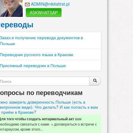
ADMIN@nikitafirst.pl
ASKWHATSAP
ереводы
Заказ и получение перевода документов в
Польше
Переводчик русского языка в Кракове
Присяжный переводчик в Польше
Форма
Поиск
Поиск
поиска
опросы по переводчикам
жно заверить доверенность Польше (есть в
ектронном виде). Что делать? И как попасть к вам
 приём в Кракове?
вам
Для того чтобы создать нотариальный акт
необходимо связаться с нами + договориться о встрече с
нотариусом, кроме этого...