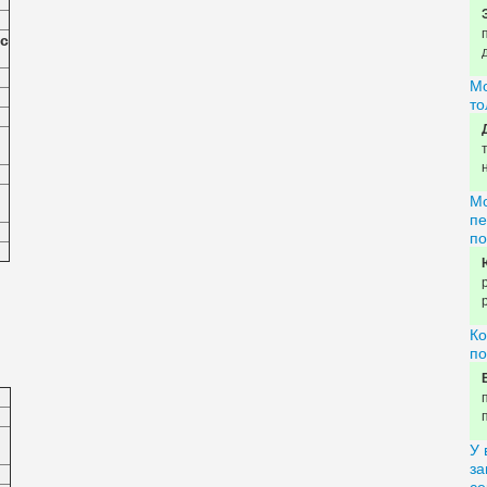
ас
Мо
то
Мо
пе
по
Ко
по
У 
за
се