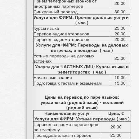
Прием телефонных звонков от
20.00
иностранных партнеров
Синхронный перевод
30.00
Услуги для ФИРМ: Прочие деловые услуги
( час )
Курсы языка
25.00
Перевод аудиоматериалов
20.00
Перевод видеоматериалов
20.00
Услуги для ФИРМ: Переводы на деловых
встречах, в поездках ( час )
Устные переводы на деловых
25.00
встречах
Услуги для ЧАСТНЫХ ЛИЦ: Курсы языка и
репетиторство ( час )
Начальные знания
10.00
Подготовка к тестам и экзаменам
15.00
Цены на перевод по паре языков:
украинский (родной язык) - польский
(родной язык)
Наименование услуг
Цена, €
Услуги для ФИРМ: Устные переводы ( час )
Перевод во время переговоров
20.00
по телефону
Последовательный перевод
25.00