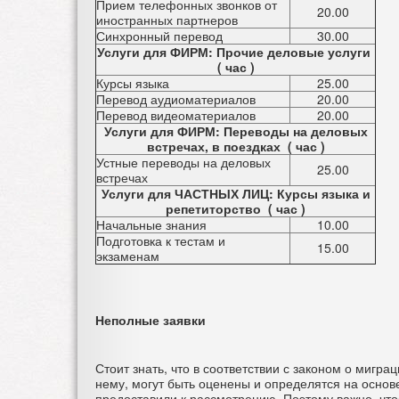
Прием телефонных звонков от
20.00
иностранных партнеров
Синхронный перевод
30.00
Услуги для ФИРМ: Прочие деловые услуги
( час )
Курсы языка
25.00
Перевод аудиоматериалов
20.00
Перевод видеоматериалов
20.00
Услуги для ФИРМ: Переводы на деловых
встречах, в поездках ( час )
Устные переводы на деловых
25.00
встречах
Услуги для ЧАСТНЫХ ЛИЦ: Курсы языка и
репетиторство ( час )
Начальные знания
10.00
Подготовка к тестам и
15.00
экзаменам
Неполные заявки
Стоит знать, что в соответствии с законом о мигр
нему, могут быть оценены и определятся на основ
предоставили к рассмотрению. Поэтому важно, чт