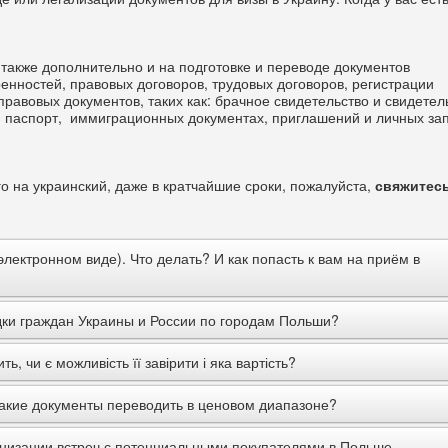
акже дополнительно и на подготовке и переводе документов
нностей, правовых договоров, трудовых договоров, регистрации
правовых документов, таких как: брачное свидетельство и свидетел
, паспорт, иммиграционных документах, приглашений и личных за
о на украинский, даже в кратчайшие сроки, пожалуйста,
свяжитесь
лектронном виде). Что делать? И как попасть к вам на приём в
м необходимо связаться с нами + договориться о встрече с
дки граждан Украины и России по городам Польши?
 с судебным переводчиком польского языка - если вы по польски н
е, присяжные переводчик не нужен. Доверенность будет сделанна в
 узнать стоимость, назвав нам ориентировочные даты для поездки 
ь, чи є можливість її завірити і яка вартість?
ть, если она только на польском языке, вам необходимо отправить
связаться с нашим офисом удобным вам способом.
ский или ручский язык, если же доверенность будет сразу и проек
 вашем родном языке например ( русские + украинский) тогда
какие документы переводить в ценовом диапазоне?
ется.
а может быть осуществлена следующим образом: Вы высылаете
низации встреч с потенциальными покупателями в Польше.