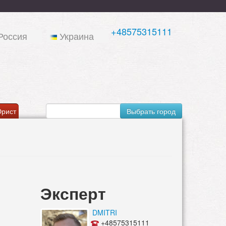
+48575315111
Россия
Украина
рист
Выбрать город
Эксперт
DMITRI
+48575315111