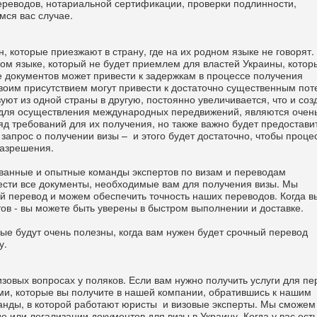
ереводов, нотариальной сертификации, проверки подлинности,
мся вас случае.
, которые приезжают в страну, где на их родном языке не говорят.
ом языке, который не будет приемлем для властей Украины, котор
ие документов может привести к задержкам в процессе получения
воим присутствием могут привести к достаточно существенным пот
уют из одной страны в другую, постоянно увеличивается, что и соз
ы для осуществления международных передвижений, являются очен
д требований для их получения, но также важно будет предостави
апрос о получении визы – и этого будет достаточно, чтобы проце
разрешения.
анные и опытные команды экспертов по визам и переводам
ти все документы, необходимые вам для получения визы. Мы
й перевод и можем обеспечить точность наших переводов. Когда в
тов - вы можете быть уверены в быстром выполнении и доставке.
рые будут очень полезны, когда вам нужен будет срочный перевод
у.
зовых вопросах у поляков. Если вам нужно получить услуги для п
ми, которые вы получите в нашей компании, обратившись к нашим
анды, в которой работают юристы и визовые эксперты. Мы сможем
 или легализации документов для визы в Украину. Когда у вас есть