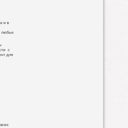
к и в
и любых
ы
сти с
ент для
 всех