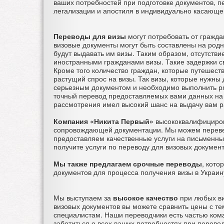
ваших потребностей при подготовке документов, п
легализации и апостиля в индивидуально касающе
Переводы для визы
могут потребовать от граждан
визовые документы могут быть составлены на родн
будут выдавать им визы. Таким образом, отсутств
иностранными гражданами визы. Такие задержки с
Кроме того количество граждан, которые путешеств
растущий спрос на визы. Так визы, которые нужн
серьезным документом и необходимо выполнить ря
точный перевод предоставляемых вами данных на з
рассмотрения имел высокий шанс на выдачу вам 
Компания «Никита Первый»
высококвалифициров
сопровождающей документации. Мы можем перевес
предоставляем качественные услуги на письменны
получите услуги по переводу для визовых докумен
Мы также предлагаем срочные переводы
, кото
документов для процесса получения визы в Украин
Мы выступаем за
высокое качество
при любых ви
визовых документов вы можете сравнить цены с те
специалистам. Наши переводчики есть частью ком
заботиться о всех ваших потребностях при переводе