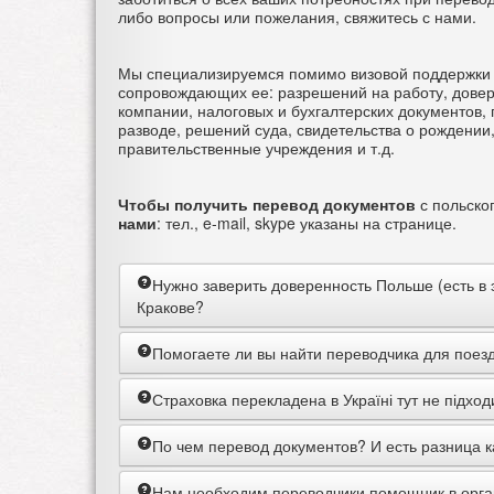
либо вопросы или пожелания, свяжитесь с нами.
Мы специализируемся помимо визовой поддержки т
сопровождающих ее: разрешений на работу, довере
компании, налоговых и бухгалтерских документов, 
разводе, решений суда, свидетельства о рождении
правительственные учреждения и т.д.
Чтобы получить перевод документов
с польског
нами
: тел., e-mail, skype указаны на странице.
Нужно заверить доверенность Польше (есть в э
Кракове?
Для того чтобы создать нотариальный акт
ва
Помогаете ли вы найти переводчика для поез
нотариусом, кроме этого договориться о встрече
разговариваете, если же вы по-польски говорит
Да
, мы можем оказать данную услугу, вы можете
Страховка перекладена в Україні тут не підходит
течение 1 часа , после чего данную довереннос
города посещений. Будем рады помочь.Можете 
присяжному переводчику для перевода на украин
Так.
Прошу дзвонити до нас.
доверенности сделан двуязычным в польском и в
По чем перевод документов? И есть разница 
дополнительный присяжный перевод не потребу
Предварительная оценка стоимости
перевод
Нам необходим переводчики помощник в орга