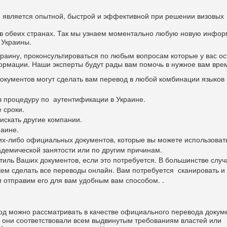
я является опытной, быстрой и эффективной при решении визовых
в обеих странах. Так мы узнаем моментально любую новую инфо
 Украины.
раину, проконсультироваться по любым вопросам которые у вас ос
рмации. Наши эксперты будут рады вам помочь в нужное вам вре
кументов могут сделать вам перевод в любой комбинации языков 
 процедуру по аутентификации в Украине.
 сроки.
 искать другие компании.
аине.
х-либо официальных документов, которые вы можете использоват
демической занятости или по другим причинам.
иль Ваших документов, если это потребуется. В большинстве случ
ем сделать все переводы онлайн. Вам потребуется сканировать и
и отправим его для вам удобным вам способом. .
од можно рассматривать в качестве официального перевода докум
 они соответствовали всем выдвинутым требованиям властей или