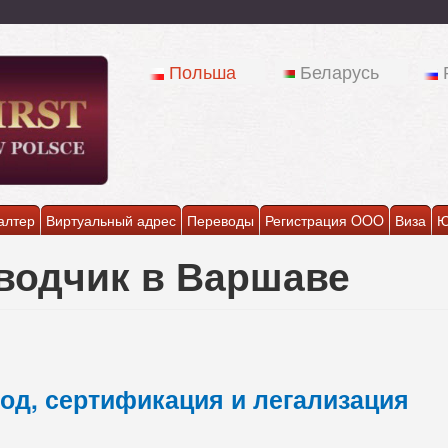
Польша
Беларусь
алтер
Виртуальный адрес
Переводы
Регистрация OOO
Виза
Ю
водчик в Варшаве
од, сертификация и легализация