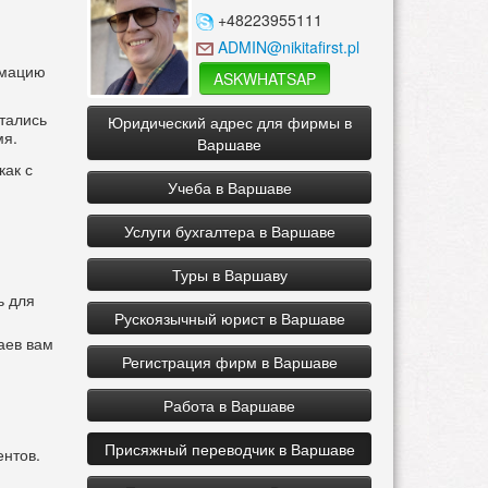
+48223955111
ADMIN@nikitafirst.pl
рмацию
ASKWHATSAP
тались
Юридический адрес для фирмы в
мя.
Варшаве
как с
Учеба в Варшаве
Услуги бухгалтера в Варшаве
Туры в Варшаву
ь для
Рускоязычный юрист в Варшаве
аев вам
Регистрация фирм в Варшаве
Работа в Варшаве
Присяжный переводчик в Варшаве
ентов.