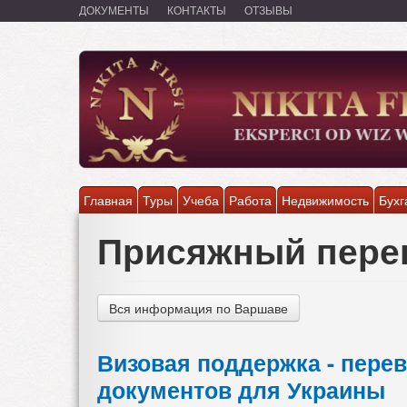
Перейти
ДОКУМЕНТЫ
КОНТАКТЫ
ОТЗЫВЫ
к
основному
содержанию
Главная
Туры
Учеба
Работа
Недвижимость
Бухг
Присяжный пере
Вся информация по Варшаве
Визовая поддержка - перев
документов для Украины