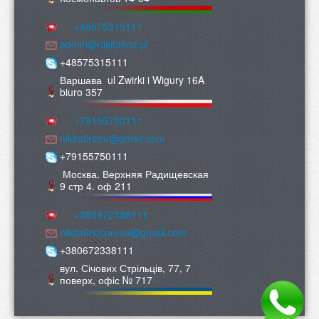
+48575315111
admin@nikitafirst.pl
+48575315111
Варшава ul Zwirki i Wigury 16A
biuro 357
+79155750111
nikitafirstru@gmail.com
+79155750111
Москва. Верхняя Радищевская
9 стр 4. оф 211
+380672338111
nikitafirstcomua@gmail.com
+380672338111
вул. Січових Стрільців, 77, 7
поверх, офіс № 717