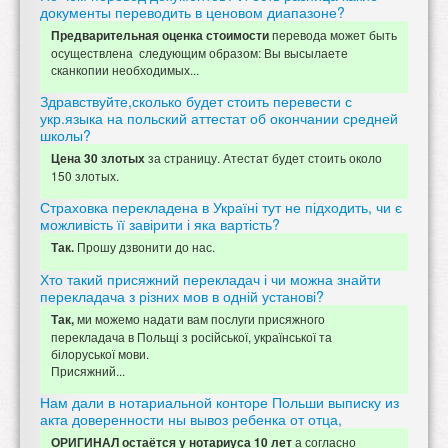
документы переводить в ценовом диапазоне?
перевода может быть
Предварительная оценка стоимости
осуществлена следующим образом: Вы высылаете
сканкопии необходимых...
Здравствуйте,сколько будет стоить перевести с
укр.языка на польский аттестат об окончании средней
школы?
за страницу. Атестат будет стоить около
Цена 30 злотых
150 злотых.
Страховка перекладена в Україні тут не підходить, чи є
можливість її завірити і яка вартість?
Прошу дзвонити до нас.
Так.
Хто такий присяжний перекладач і чи можна знайти
перекладача з різних мов в одній установі?
ми можемо надати вам послуги присяжного
Так,
перекладача в Польщі з російської, української та
білоруської мови.
Присяжний...
Нам дали в нотариальной конторе Польши выписку из
акта доверенности ны вывоз ребенка от отца,
а согласно
ОРИГИНАЛ остаётся у нотариуса 10 лет