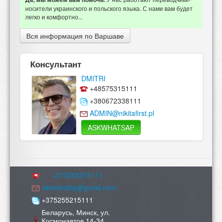
носители украинского и польского языка. С нами вам будет
легко и комфортно...
Вся информация по Варшаве
Консультант
DMITRI
+48575315111
+380672338111
ADMIN@nikitafirst.pl
ASKWHATSAP
+375255215111
nikitafirstby@gmail.com
+375255215111
Беларусь, Минск, ул.
Космонавтов 14-34