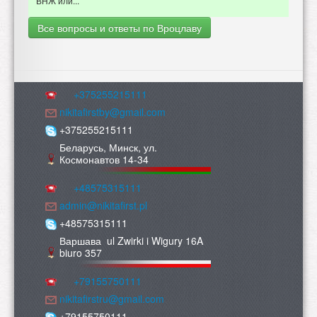
ВНЖ или...
Все вопросы и ответы по Вроцлаву
+375255215111
nikitafirstby@gmail.com
+375255215111
Беларусь, Минск, ул.
Космонавтов 14-34
+48575315111
admin@nikitafirst.pl
+48575315111
Варшава ul Zwirki i Wigury 16A
biuro 357
+79155750111
nikitafirstru@gmail.com
+79155750111