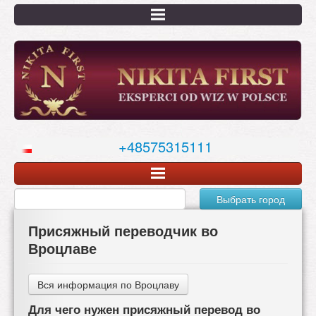
Перейти
к
основному
содержанию
+48575315111
Выбрать город
Присяжный переводчик во
Вроцлаве
Вся информация по Вроцлаву
Для чего нужен присяжный перевод во