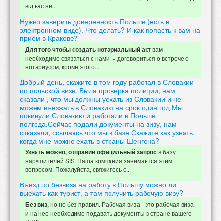
від вас не...
Нужно заверить доверенность Польше (есть в
электронном виде). Что делать? И как попасть к вам на
приём в Кракове?
вам
Для того чтобы создать нотариальный акт
необходимо связаться с нами + договориться о встрече с
нотариусом, кроме этого...
Добрый день, скажите в том году работал в Словакии
по польской визе. Была проверка полиции, нам
сказали , что мы должны уехать из Словакии и не
можем въезжать в Словакию на срок один год.Мы
покинули Словакию и работали в Польше
полгода.Сейчас подали документы на визу, нам
отказали, ссылаясь что мы в базе Скажите как узнать,
когда мне можно ехать в страны Шенгена?
в базу
Узнать можно, отправив официльный запрос
нарушителей SIS. Наша компания занимается этим
вопросом. Пожалуйста, свяжитесь с...
Въезд по безвиза на работу в Польшу можно ли
выехать как турист, а там получить рабочую визу?
но не без правил. Рабочая виза - это рабочая виза
Без виз,
и на нее необходимо подавать документы в стране вашего