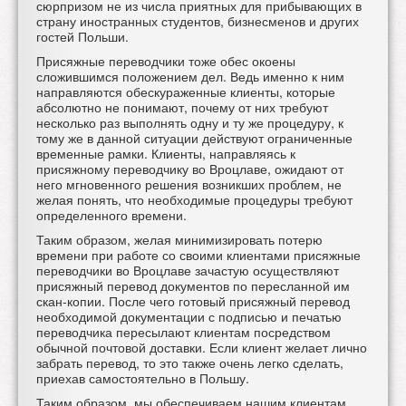
сюрпризом не из числа приятных для прибывающих в
страну иностранных студентов, бизнесменов и других
гостей Польши.
Присяжные переводчики
тоже обес окоены
сложившимся положением дел. Ведь именно к ним
направляются обескураженные клиенты, которые
абсолютно не понимают, почему от них требуют
несколько раз выполнять одну и ту же процедуру, к
тому же в данной ситуации действуют ограниченные
временные рамки. Клиенты, направляясь к
присяжному переводчику во Вроцлаве, ожидают от
него мгновенного решения возникших проблем, не
желая понять, что необходимые процедуры требуют
определенного времени.
Таким образом, желая минимизировать потерю
времени при работе со своими клиентами
присяжные
переводчики во Вроцлаве зачастую осуществляют
присяжный перевод документов по пересланной им
скан-копии. После чего готовый присяжный перевод
необходимой документации с подписью и печатью
переводчика пересылают клиентам посредством
обычной почтовой доставки. Если клиент желает лично
забрать перевод, то это также очень легко сделать,
приехав самостоятельно в Польшу.
Таким образом, мы обеспечиваем нашим клиентам