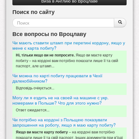
Виза в Англию во Вроцлаве
необходимо.
Поиск по сайту
Форма
Поиск
Поиск
поиска
Все вопросы по Вроцлаву
Чи мають ставити штамп при перетині кордону, якщо у
мене є карта побиту?
Якщо ви маєте карту
Ні, тільки якщо ви не попросите.
побиту – на кордоні вам потрібно показати лише її та свій
паспорт, але штамп...
Чи можна по карті побиту працювати в Чехії
далекобійником?
Відповідь очікується...
Могу ли я ездить не на своей на машине с укр.
номерами в Польше? Что для этого нужно?
Ответ ожидается...
Чи потрібно на кордоні з Польщею показувати
запрошення на роботу, якщо я маю карту побиту?
– на кордоні вам потрібно
Якщо ви маєте карту побиту
показати лише її та свій паспорт. Інших документів при в’їзді