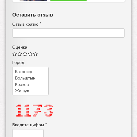
Оставить отзыв
Отзыв кратко
*
Оценка
Город
  d888     d888    8888888888   .d8888b.  
 d8888    d8888          d88P  d88P  Y88b 
   888      888         d88P        .d88P 
   888      888        d88P        8888"  
   888      888     88888888        "Y8b. 
   888      888      d88P      888    888 
   888      888     d88P       Y88b  d88P 
 8888888  8888888  d88P         "Y8888P"  
Введите цифры
*