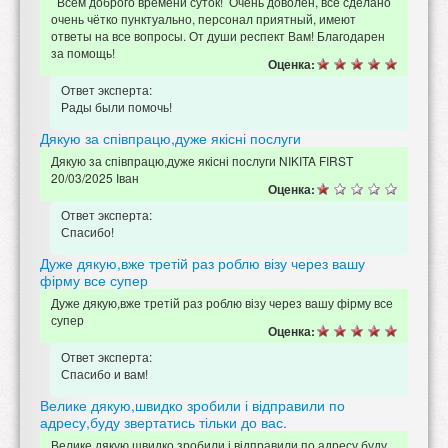
Всем доброго времени суток! Очень доволен, всё сделано
очень чётко пунктуально, персонал приятный, имеют
ответы на все вопросы. От души респект Вам! Благодарен
за помощь!
Оценка:
Ответ эксперта:
Рады были помочь!
Дякую за співпрацю,дуже якісні послуги
Дякую за співпрацю,дуже якісні послуги NIKITA FIRST
20/03/2025 Іван
Оценка:
Ответ эксперта:
Спасибо!
Дуже дякую,вже третій раз роблю візу через вашу
фірму все супер
Дуже дякую,вже третій раз роблю візу через вашу фірму все
супер
Оценка:
Ответ эксперта:
Спасибо и вам!
Велике дякую,швидко зробили і відправили по
адресу,буду звертатись тільки до вас.
Велике дякую,швидко зробили і відправили по адресу,буду