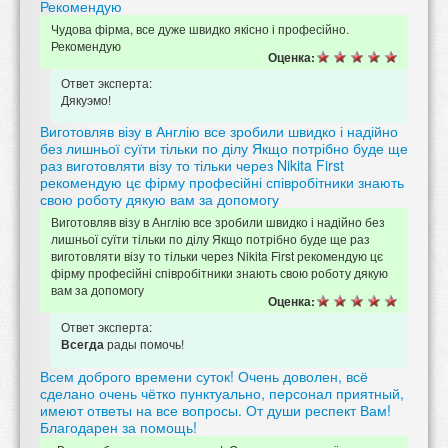
Рекомендую
Чудова фірма, все дуже швидко якісно і професійно.
Рекомендую
Оценка:
Ответ эксперта:
Дякуэмо!
Виготовляв візу в Англію все зробили швидко і надійно
без лишньої суїти тільки по ділу Якщо потрібно буде ще
раз виготовляти візу то тільки через Nikita First
рекомендую цє фірму професійні співробітники знають
свою роботу дякую вам за допомогу
Виготовляв візу в Англію все зробили швидко і надійно без
лишньої суїти тільки по ділу Якщо потрібно буде ще раз
виготовляти візу то тільки через Nikita First рекомендую цє
фірму професійні співробітники знають свою роботу дякую
вам за допомогу
Оценка:
Ответ эксперта:
рады помочь!
Всегда
Всем доброго времени суток! Очень доволен, всё
сделано очень чётко пунктуально, персонал приятный,
имеют ответы на все вопросы. От души респект Вам!
Благодарен за помощь!