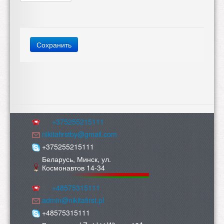
Вертикальные
вкладки
Сохранить
+375255215111
nikitafirstby@gmail.com
+375255215111
Беларусь, Минск, ул.
Космонавтов 14-34
+48575315111
admin@nikitafirst.pl
+48575315111