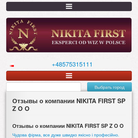
Перейти
к
основному
содержанию
+48575315111
Выбрать город
Отзывы о компании NIKITA FIRST SP
Z O O
Отзывы о компании NIKITA FIRST SP Z O O
Чудова фірма, все дуже швидко якісно і професійно.