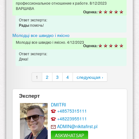
профессиональное отношение к работе. 8/12/2023
ВАРШАВА
Оценка:
Ответ эксперта:
помочь!
Рады
Молодці все швидко і якісно
Молодці все швидко і якісно. 4/12/2023
Оценка:
Ответ эксперта:
Дяка!
1
2
3
4
следующая ›
Эксперт
DMITRI
+48575315111
+48223955111
ADMIN@nikitafirst.pl
ASKWHATSAP