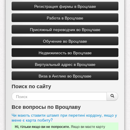
Регистрация фирмы в Вроцлаве
Работа в Вроцлаве
Присяжный переводчик во Вроцлаве
Обучение во Вроцлаве
Недвижимость во Вроцлаве
Виртуальный адрес в Вроцлаве
Виза в Англию во Вроцлаве
Поиск по сайту
Форма
Поиск
Поиск
поиска
Все вопросы по Вроцлаву
Чи мають ставити штамп при перетині кордону, якщо у
мене є карта побиту?
Якщо ви маєте карту
Ні, тільки якщо ви не попросите.