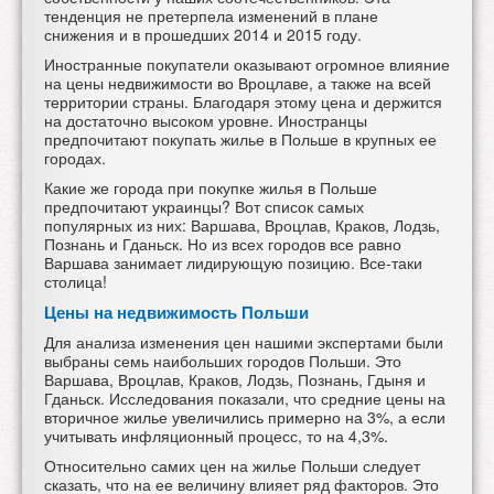
тенденция не претерпела изменений в плане
снижения и в прошедших 2014 и 2015 году.
Иностранные покупатели оказывают огромное влияние
на цены
недвижимости во Вроцлаве, а также на всей
территории страны. Благодаря этому цена и держится
на достаточно высоком уровне. Иностранцы
предпочитают покупать жилье в Польше в крупных ее
городах.
Какие же города при покупке
жилья в Польше
предпочитают украинцы? Вот список самых
популярных из них: Варшава, Вроцлав, Краков, Лодзь,
Познань и Гданьск. Но из всех городов все равно
Варшава занимает лидирующую позицию. Все-таки
столица!
Цены на недвижимость Польши
Для анализа изменения цен нашими экспертами были
выбраны семь наибольших городов Польши. Это
Варшава, Вроцлав, Краков, Лодзь, Познань, Гдыня и
Гданьск. Исследования показали, что средние цены на
вторичное жилье увеличились примерно на 3%, а если
учитывать инфляционный процесс, то на 4,3%.
Относительно самих
цен на жилье Польши следует
сказать, что на ее величину влияет ряд факторов. Это