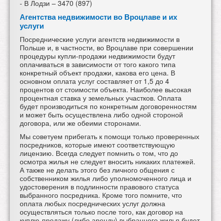
- В Лодзи – 3470 (897)
Агентства недвижимости во Вроцлаве и их
услуги
Посреднические услуги агентств недвижимости в
Польше и, в частности, во Вроцлаве при совершении
процедуры купли-продажи недвижимости будут
оплачиваться в зависимости от того какого типа
конкретный объект продажи, какова его цена. В
основном оплата услуг составляет от 1,5 до 4
процентов от стоимости объекта. Наиболее высокая
процентная ставка у земельных участков. Оплата
будет производиться по конкретным договоренностям
и может быть осуществлена либо одной стороной
договора, или же обеими сторонами.
Мы советуем прибегать к помощи только проверенных
посредников, которые имеют соответствующую
лицензию. Всегда следует помнить о том, что до
осмотра жилья не следует вносить никаких платежей.
А также не делать этого без личного общения с
собственником жилья либо уполномоченного лица и
удостоверения в подлинности правового статуса
выбранного посредника. Кроме того помните, что
оплата любых посреднических услуг должна
осуществляться только после того, как договор на
куплю-продажу (либо аренду) выбранного жилья будет