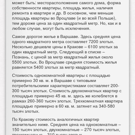
может быть: месторасположение самого дома, форма
собственности квартиры, площадь жилья, наличия
ремонта в квартире и др. В основном, чем меньше
площадь квартиры во Вроцлаве (и во всей Польше),
тем дороже цена за один квадратный метр. Но, как и в
любом случае, могут быть исключения.
Самое дорогое жилье в Варшаве. Здесь средняя цена
одного квадратного метра составляет 7200 злотых.
Несколько дешевле цены в Кракове – 6100 злотых за
один квадратный метр. Следующий в списке –
Познань, с ценой за метр квадратный жилья около
5500 злотых. Во Вроцлаве средняя стоимость жилья
равняется 5400 злотых за метр квадратный.
Стоимость однокомнатной квартиры с площадью
примерно 30 кв. м. в Варшаве с типовыми
потребительскими характеристиками составляет 200-
300 тысяч злотых. Стоимость двухкомнатных квартир с
площадью примерно 45 кв. м. здесь же колеблется в
рамках 260-360 тысяч злотых. Трехкомнатная квартира
площадью примерно в 60 кв. м. затянет на 340-580
тысяч злотых.
По Кракову стоимость аналогичных квартир
значительно ниже. Средняя цена на однокомнатные –
150 тысяч злотых, двухкомнатные – 270 тысяч злотых,
трехкомнатные – 310 тысяч злотых.