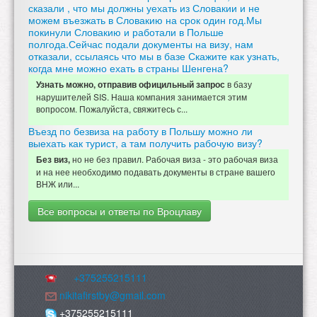
сказали , что мы должны уехать из Словакии и не
можем въезжать в Словакию на срок один год.Мы
покинули Словакию и работали в Польше
полгода.Сейчас подали документы на визу, нам
отказали, ссылаясь что мы в базе Скажите как узнать,
когда мне можно ехать в страны Шенгена?
в базу
Узнать можно, отправив официльный запрос
нарушителей SIS. Наша компания занимается этим
вопросом. Пожалуйста, свяжитесь с...
Въезд по безвиза на работу в Польшу можно ли
выехать как турист, а там получить рабочую визу?
но не без правил. Рабочая виза - это рабочая виза
Без виз,
и на нее необходимо подавать документы в стране вашего
ВНЖ или...
Все вопросы и ответы по Вроцлаву
+375255215111
nikitafirstby@gmail.com
+375255215111