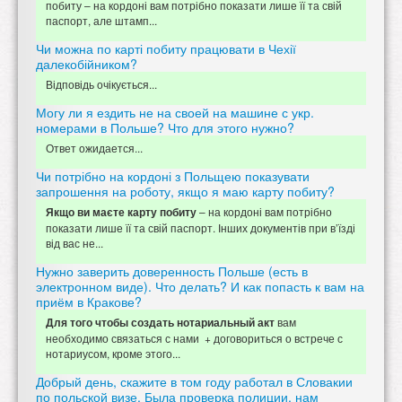
побиту – на кордоні вам потрібно показати лише її та свій
паспорт, але штамп...
Чи можна по карті побиту працювати в Чехії
далекобійником?
Відповідь очікується...
Могу ли я ездить не на своей на машине с укр.
номерами в Польше? Что для этого нужно?
Ответ ожидается...
Чи потрібно на кордоні з Польщею показувати
запрошення на роботу, якщо я маю карту побиту?
– на кордоні вам потрібно
Якщо ви маєте карту побиту
показати лише її та свій паспорт. Інших документів при в’їзді
від вас не...
Нужно заверить доверенность Польше (есть в
электронном виде). Что делать? И как попасть к вам на
приём в Кракове?
вам
Для того чтобы создать нотариальный акт
необходимо связаться с нами + договориться о встрече с
нотариусом, кроме этого...
Добрый день, скажите в том году работал в Словакии
по польской визе. Была проверка полиции, нам