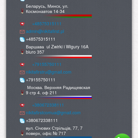
Беларусь, Минск, ул.
Космонавтов 14-34
+48575315111
admin@nikitafirst.pl
+48575315111
Варшава ul Zwirki i Wigury 16A
biuro 357
+79155750111
nikitafirstru@gmail.com
+79155750111
Москва. Верхняя Радищевская
9 стр 4. оф 211
+380672338111
nikitafirstcomua@gmail.com
+380672338111
вул. Січових Стрільців, 77, 7
поверх, офіс № 717