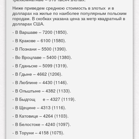
Ниже приведем среднюю стоимость в злотых и в
долларах на жилье по наиболее популярным польским
городам. В скобках указана цена за метр квадратный в
долларах США.
- В Варшаве – 7200 (1850).
- В Кракове – 6100 (1580).
- В Познани – 5500 (1390).
- Во Вроцлаве – 5400 (1380).
- В Гданьске – 5099 (1319).
- В Гдыне – 4662 (1206).
- В Люблине – 4430 (1146).
- В Ольштыне – 4382 (1133).
- В Быдгощ
е – 4327 (1119).
- В Щецине – 4313 (1116).
- В Катовице – 4264 (1103).
- В Белостоке – 4240 (1097).
- В Торуни – 4158 (1075).