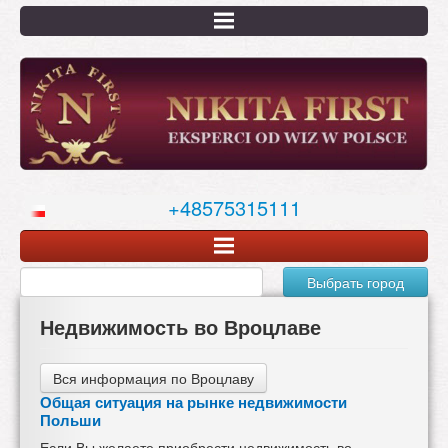
Перейти
к
основному
содержанию
+48575315111
Выбрать город
Недвижимость во Вроцлаве
Вся информация по Вроцлаву
Общая ситуация на рынке недвижимости
Польши
Если Вы желаете приобрести
недвижимость во