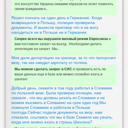
что консулттво Украины никаким образом не хочет помогать
своим гражданам и...
Решил поехать на один день в Германию. Когда
возвращался в Польшу, полиция проверила
документы. И вынесли приговор что я не могу
находиться ни в Польше ни в Германии.
и
Скорее всего вы нарушили визовый режим Евросоюза
вам поставили запрет на въезд. Необходимл делать
аппеляцию на запрет. Мы...
Мне дали депортацию на границе, за то что просрочил
визу, так как ожидал зарплату от поляка.
и проверить есть ли
Мы можем сделать запрос в СИС
ваши данные еще в базе или можно спокойно ехать в
шенген!
Добрый день, скажите в том году работал в Словакии
по польской визе. Была проверка полиции, нам
сказали , что мы должны уехать из Словакии и не
можем въезжать в Словакию на срок один год.Мы
покинули Словакию и работали в Польше
полгода.Сейчас подали документы на визу, нам
отказали, ссылаясь что мы в базе Скажите как узнать,
когда мне можно ехать в страны Шенгена?