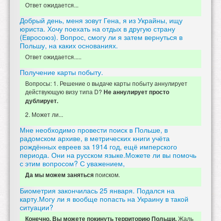
Ответ ожидается...
Добрый день, меня зовут Гена, я из Украйны, ищу
юриста. Хочу поехать на отдых в другую страну
(Евросоюз). Вопрос, смогу ли я затем вернуться в
Польшу, на каких основаниях.
Ответ ожидается.....
Получение карты побыту.
Вопросы: 1. Решение о выдаче карты побыту аннулирует
действующую визу типа D?
Не аннулирует просто
дублирует.
2. Может ли...
Мне необходимо провести поиск в Польше, в
радомском архиве, в метрических книги учёта
рождённых евреев за 1914 год, ещё имперского
периода. Они на русском языке.Можете ли вы помочь
с этим вопросом? С уважением,
поиском.
Да мы можем заняться
Биометрия закончилась 25 января. Подался на
карту.Могу ли я вообще попасть на Украину в такой
ситуации?
Жаль
Конечно. Вы можете покинуть территорию Польши.