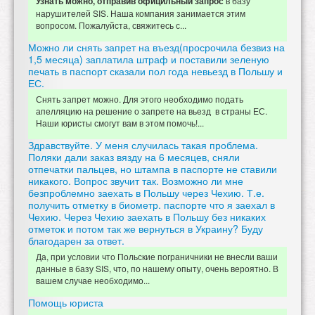
в базу
Узнать можно, отправив официльный запрос
нарушителей SIS. Наша компания занимается этим
вопросом. Пожалуйста, свяжитесь с...
Можно ли снять запрет на въезд(просрочила безвиз на
1,5 месяца) заплатила штраф и поставили зеленую
печать в паспорт сказали пол года невьезд в Польшу и
ЕС.
Снять запрет можно. Для этого необходимо подать
апелляцию на решение о запрете на вьезд в страны ЕС.
Наши юристы смогут вам в этом помочь!...
Здравствуйте. У меня случилась такая проблема.
Поляки дали заказ вязду на 6 месяцев, сняли
отпечатки пальцев, но штампа в паспорте не ставили
никакого. Вопрос звучит так. Возможно ли мне
безпроблемно заехать в Польшу через Чехию. Т.е.
получить отметку в биометр. паспорте что я заехал в
Чехию. Через Чехию заехать в Польшу без никаких
отметок и потом так же вернуться в Украину? Буду
благодарен за ответ.
Да, при условии что Польские пограничники не внесли ваши
данные в базу SIS, что, по нашему опыту, очень вероятно. В
вашем случае необходимо...
Помощь юриста