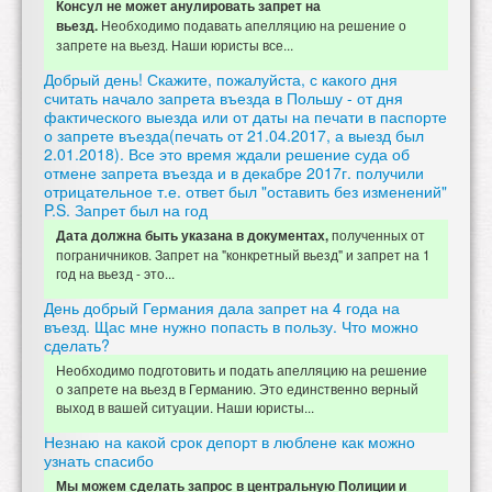
Консул не может анулировать запрет на
Необходимо подавать апелляцию на решение о
вьезд.
запрете на вьезд. Наши юристы все...
Добрый день! Скажите, пожалуйста, с какого дня
считать начало запрета въезда в Польшу - от дня
фактического выезда или от даты на печати в паспорте
о запрете въезда(печать от 21.04.2017, а выезд был
2.01.2018). Все это время ждали решение суда об
отмене запрета въезда и в декабре 2017г. получили
отрицательное т.е. ответ был "оставить без изменений"
P.S. Запрет был на год
полученных от
Дата должна быть указана в документах,
пограничников. Запрет на "конкретный вьезд" и запрет на 1
год на вьезд - это...
День добрый Германия дала запрет на 4 года на
въезд. Щас мне нужно попасть в пользу. Что можно
сделать?
Необходимо подготовить и подать апелляцию на решение
о запрете на вьезд в Германию. Это единственно верный
выход в вашей ситуации. Наши юристы...
Незнаю на какой срок депорт в люблене как можно
узнать спасибо
Мы можем сделать запрос в центральную Полиции и