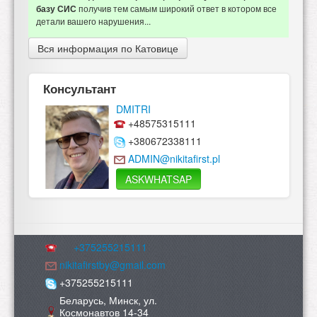
получив тем самым широкий ответ в котором все
базу СИС
детали вашего нарушения...
Вся информация по Катовице
Консультант
DMITRI
+48575315111
+380672338111
ADMIN@nikitafirst.pl
ASKWHATSAP
+375255215111
nikitafirstby@gmail.com
+375255215111
Беларусь, Минск, ул.
Космонавтов 14-34