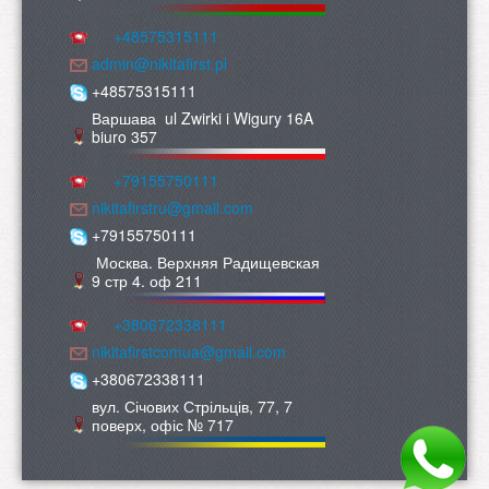
+48575315111
admin@nikitafirst.pl
+48575315111
Варшава ul Zwirki i Wigury 16A
biuro 357
+79155750111
nikitafirstru@gmail.com
+79155750111
Москва. Верхняя Радищевская
9 стр 4. оф 211
+380672338111
nikitafirstcomua@gmail.com
+380672338111
вул. Січових Стрільців, 77, 7
поверх, офіс № 717