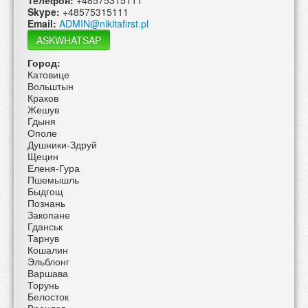
Skype:
+48575315111
Email:
ADMIN@nikitafirst.pl
ASKWHATSAP
Город:
Катовице
Вольштын
Краков
Жешув
Гдыня
Ополе
Душники-Здруй
Щецин
Еленя-Гура
Пшемышль
Быдгощ
Познань
Закопане
Гданськ
Тарнув
Кошалин
Эльблонг
Варшава
Торунь
Белосток
Вроцлав