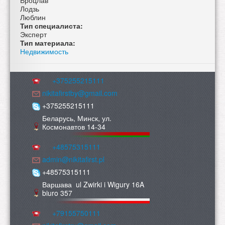
Лодзь
Люблин
Тип специалиста:
Эксперт
Тип материала:
Недвижимость
+375255215111
nikitafirstby@gmail.com
+375255215111
Беларусь, Минск, ул.
Космонавтов 14-34
+48575315111
admin@nikitafirst.pl
+48575315111
Варшава ul Zwirki i Wigury 16A
biuro 357
+79155750111