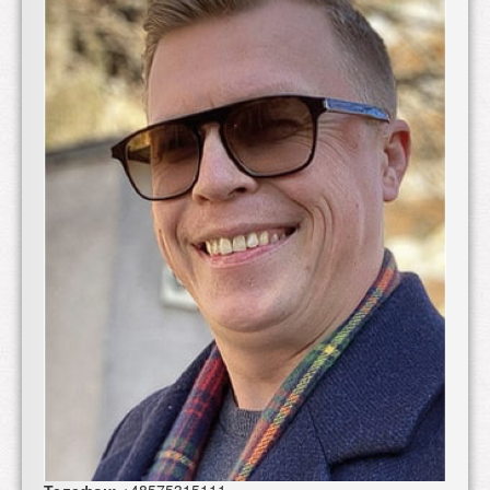
Телефон:
+48575315111