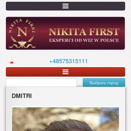
Перейти
к
основному
содержанию
+48575315111
Выбрать город
DMITRI