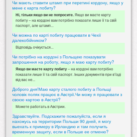
Чи мають ставити штамп при перетині кордону, якщо у
мене є карта побиту?
Якщо ви маєте карту
Ні, тільки якщо ви не попросите.
побиту – на кордоні вам потрібно показати лише її та свій
паспорт, але штамп...
Чи можна по карті побиту працювати в Чехії
далекобійником?
Відповідь очікується...
Чи потрібно на кордоні з Польщею показувати
запрошення на роботу, якщо я маю карту побиту?
– на кордоні вам потрібно
Якщо ви маєте карту побиту
показати лише її та свій паспорт. Інших документів при в’їзді
від вас не...
Доброго дня!Маю карту сталого побиту а Польщі
чоловік поляк працює в Австрії.Чи можу я працювати з
своєю картою в Австрії?
Можете работать в Австрии.
Здравствуйте. Подскажите пожалуйста, если я
нахожусь на территории Польши 90 дней, я могу
выехать к примеру в Ирландию и там получить
временную защиту, если в Польше ее отменю?