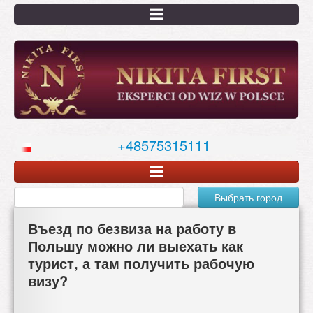
Перейти
к
основному
содержанию
+48575315111
Выбрать город
Въезд по безвиза на работу в
Польшу можно ли выехать как
турист, а там получить рабочую
визу?