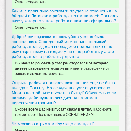
Ответ ожидается .....
Как мне правильно заключить трудовые отношения на
90 дней с Литовским работадателем по моей Польской
визе у которого я пока работаю пока не официально?
Ответ ожидается......
Добрый вечер,скажите пожалуйста у меня была
чешская виза С,на данный момент мне польский
работадатель зделал воеводское приглашение я по
ему открыл визу на год,могу ли я не работать у этого
работадателя а работать у другого,
Вы можете работать у того работодателя от которого
, если же вы имеете разрешение от
имеете разрешение
одного и другого вы можете...
Открыта рабочая польская виза, по ней еще не было
въезда в Польшу. Но освядченне уже анулировано.
Можно по этой визе въехать в Литву? Обязательно ли
наличие действущего освядчення на момент
пересечения границы?
Надо ехать
Скорее всего Вас не в пустят сразу в Литву.
только через Польшу с новым ОСВЯДЧЕНИЕМ,
Чи можливо отримати візу якщо є мандат?
.....
Можно.