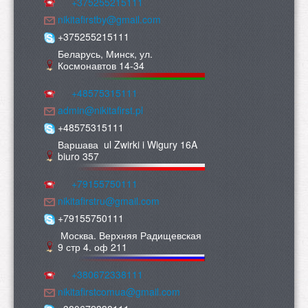
+375255215111
nikitafirstby@gmail.com
+375255215111
Беларусь, Минск, ул.
Космонавтов 14-34
+48575315111
admin@nikitafirst.pl
+48575315111
Варшава ul Zwirki i Wigury 16A
biuro 357
+79155750111
nikitafirstru@gmail.com
+79155750111
Москва. Верхняя Радищевская
9 стр 4. оф 211
+380672338111
nikitafirstcomua@gmail.com