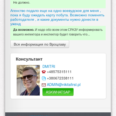
Не должно.
Агенство подало еще на одно воевудское для меня ,
пока я буду ожидать карту побута. Возможно поменять
работодателя , и какие документы нужно донести в
уженд
И
надо обо всем этом СРАЗУ информировать
Да возможно.
вашего инпектора и инспектор будет говорить что...
Вся информация по Вроцлаву
Консультант
DMITRI
+48575315111
+380672338111
ADMIN@nikitafirst.pl
ASKWHATSAP