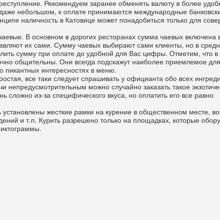
 преступление. Рекомендуем заранее обменять валюту в более удо
, даже небольшом, к оплате принимаются международные банковск
инципе наличность в Катовице может понадобиться только для сов
 чаевые. В основном в дорогих ресторанах сумма чаевых включена 
ставляют их сами. Сумму чаевых выбирают сами клиенты, но в сред
глить сумму при оплате до удобной для Вас цифры. Отметим, что в
очно общительны. Они всегда подскажут наиболее приемлемое для
о пикантных интересностях в меню.
простая, все таки следует спрашивать у официанта обо всех ингред
учи непредусмотрительным можно случайно заказать такое экзотиче
нь сложно из-за специфического вкуса, но оплатить его все равно
 установлены жесткие рамки на курение в общественном месте, во
дений и т.п. Курить разрешено только на площадках, которые обор
пиктограммы.