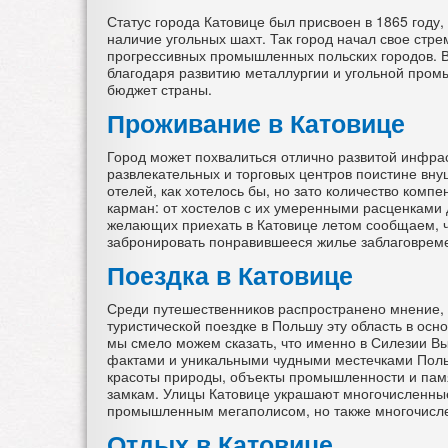
Статус города Катовице был присвоен в 1865 году,
наличие угольных шахт. Так город начал свое стре
прогрессивных промышленных польских городов. Вм
благодаря развитию металлургии и угольной пром
бюджет страны.
Проживание в Катовице
Город может похвалиться отлично развитой инфрас
развлекательных и торговых центров поистине вну
отелей, как хотелось бы, но зато количество комп
карман: от хостелов с их умеренными расценками
желающих приехать в Катовице летом сообщаем, ч
забронировать понравившееся жилье заблаговрем
Поездка в Катовице
Среди путешественников распространено мнение,
туристической поездке в Польшу эту область в ос
мы смело можем сказать, что именно в Силезии В
фактами и уникальными чудными местечками Поль
красоты природы, объекты промышленности и памя
замкам. Улицы Катовице украшают многочисленные
промышленным мегаполисом, но также многочислен
Отдых в Катовице