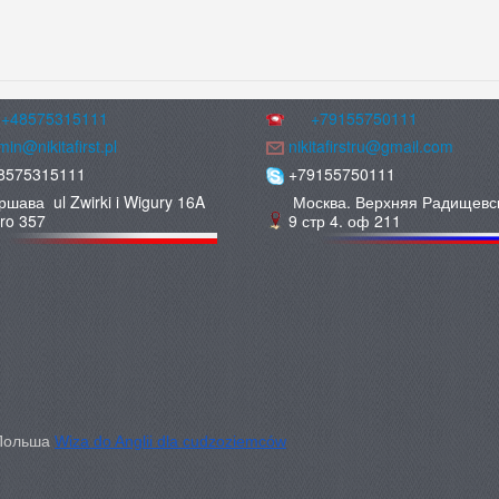
+48575315111
+79155750111
in@nikitafirst.pl
nikitafirstru@gmail.com
8575315111
+79155750111
ршава ul Zwirki i Wigury 16A
Москва. Верхняя Радищевс
uro 357
9 стр 4. оф 211
 Польша
Wiza do Anglii dla cudzoziemców