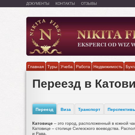
Перейти
ДОКУМЕНТЫ
КОНТАКТЫ
ОТЗЫВЫ
к
основному
содержанию
Главная
Туры
Учеба
Работа
Недвижимость
Бухг
Переезд в Катов
Переезд
Виза
Транспорт
Перспектив
Катовице
– это город, расположенный в южной ча
Катовице – столице Силезского воеводства. Расп
и Рава.