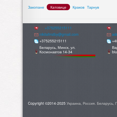
Закопане
Катовице
Краков
Тарнув
+375255215111
nikitafirstby@gmail.com
adm
+375255215111
+4
Беларусь, Минск, ул.
Ва
Космонавтов 14-34
bi
Copyright ©2014-2025
Украина, Россия. Беларусь,