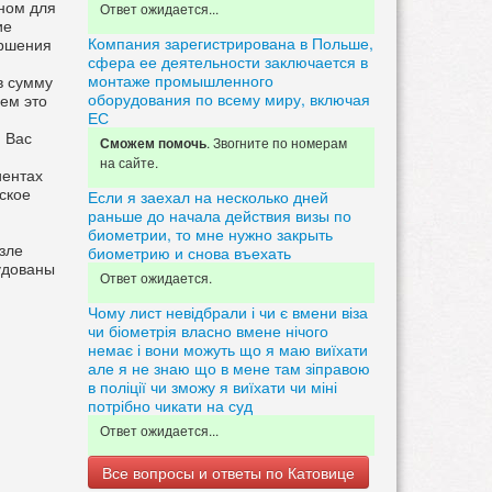
бном для
Ответ ожидается...
ие
Компания зарегистрирована в Польше,
ершения
сфера ее деятельности заключается в
монтаже промышленного
в сумму
оборудования по всему миру, включая
нем это
ЕС
 Вас
. Звогните по номерам
Сможем помочь
на сайте.
иентах
ское
Если я заехал на несколько дней
раньше до начала действия визы по
биометрии, то мне нужно закрыть
зле
биометрию и снова въехать
удованы
Ответ ожидается.
Чому лист невідбрали і чи є вмени віза
чи біометрія власно вмене нічого
немає і вони можуть що я маю виїхати
але я не знаю що в мене там зіправою
в поліції чи зможу я виїхати чи міні
потрібно чикати на суд
Ответ ожидается...
Все вопросы и ответы по Катовице