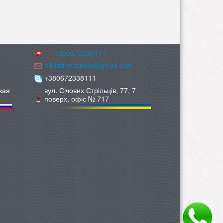
+380672338111
nikitafirstcomua@gmail.com
+380672338111
кая
вул. Січових Стрільців, 77, 7
поверх, офіс № 717