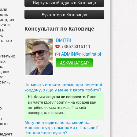
Виртуальный адрес в Катовице
али,
воих
Бухгалтер в Катовицах
мер, из
ься в
Консультант по Катовице
и и
и,
е, кто
DMITRI
+48575315111
ADMIN@nikitafirst.pl
нительно
ных
ASKWHATSAP
к.
 даже
ое
сёл»,
Чи мають ставити штамп при перетині
кордону, якщо у мене є карта побиту?
Якщо
Ні, тільки якщо ви не попросите.
ви маєте карту побиту – на кордоні вам
о
потрібно показати лише її та свій
о
паспорт, але штамп...
ут
Могу ли я ездить не на своей на
роты
машине с укр. номерами в Польше?
Что для этого нужно?
ледует