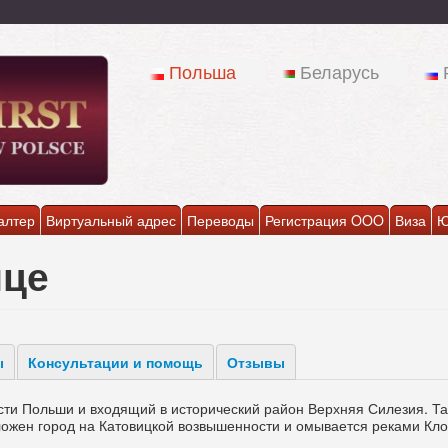
Польша
Беларусь
алтер
Виртуальный адрес
Переводы
Регистрация OOO
Виза
Ю
ице
ы
Консультации и помощь
Отзывы
сти Польши и входящий в исторический район Верхняя Силезия. Т
оложен город на Катовицкой возвышенности и омывается реками Кл