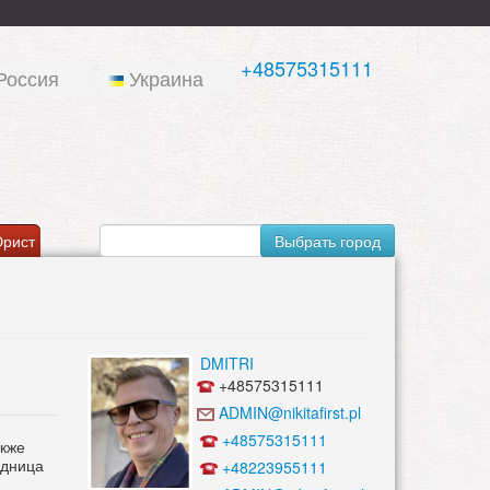
+48575315111
Россия
Украина
рист
Выбрать город
DMITRI
+48575315111
ADMIN@nikitafirst.pl
+48575315111
акже
одница
+48223955111