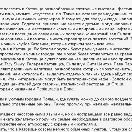
т посетить в Катовице разнообразные ежегодные выставки, фестив
и кино, музыке, искусстве и т.п. Также не оставят равнодушными с
 и музей античных интерьеров. К тому же для поездки сюда, напри
тора часа. Родители, приехавшие вместе с детьми, могут направит
ку по живописным местечкам с красивыми природными ландшафтам
заться посещение современных построек: концертный зал Силези
емориальный памятник в честь героев трех силезских восстаний. Т
з ночных клубов Катовице, которые открыты здесь всю ночь.
узне в Катовице. Любители покупок будут рады увидеть множество
проспектах и улицах города, где можно будет отовариться за срав
 магазинов в Катовице сулят поклонникам шоппинга немало прият
: Trzy Stawy, Галерея Катовицка, Силезиум Сити Центр и Рава Пар
еляют различным напиткам, разнообразие которых сможет удивить
ний нам хотелось бы выделить отдельно, так как здесь найдут св
ия. Итак интересными могут быть вегетарианское кафе «Золотой о
для ценителей духа старины, итальянский ресторан La Grotta,
оран с названием Restauracja a Dong.
ным и уютным городам Польши, где гулять можно до самого позднег
ельно отдаленные районы. Такую прогулку при желании желательн
владеют иностранными языками, но с иностранцами все равно вед
ак ехать желательно подучить самые необходимые в разговоре обо
дружественную атмосферу с коренными жителями.
ть, что в Катовице совсем немного обменных пунктов. К тому же с