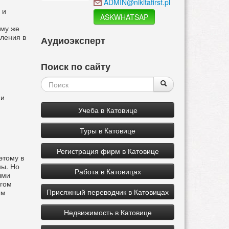
ADMIN@nikitafirst.pl
 и
ASKWHATSAP
ому же
ления в
Аудиоэксперт
Поиск по сайту
Форма
Поиск
Поиск
 и
поиска
Учеба в Катовице
Туры в Катовице
Регистрация фирм в Катовице
этому в
ны. Но
Работа в Катовицах
ыми
угом
Присяжный переводчик в Катовицах
ым
Недвижимость в Катовице