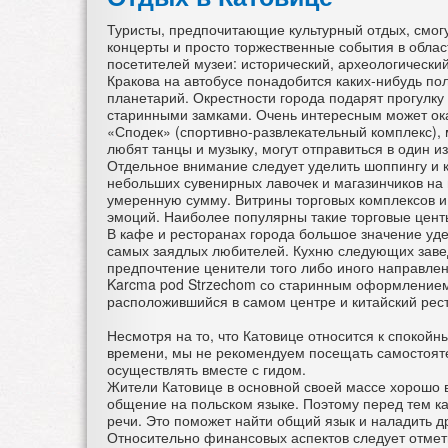
Туристы, предпочитающие культурный отдых, смогу
концерты и просто торжественные события в област
посетителей музеи: исторический, археологический
Кракова на автобусе понадобится каких-нибудь пол
планетарий. Окрестности города подарят прогул
старинными замками. Очень интересным может ока
«Сподек» (спортивно-развлекательный комплекс), м
любят танцы и музыку, могут отправиться в один и
Отдельное внимание следует уделить шоппингу и к
небольших сувенирных лавочек и магазинчиков на 
умеренную сумму. Витрины торговых комплексов и
эмоций. Наиболее популярны такие торговые центы
В кафе и ресторанах города большое значение уд
самых заядлых любителей. Кухню следующих заведе
предпочтение ценители того либо иного направлен
Karcma pod Strzechom со старинным оформлением 
расположившийся в самом центре и китайский рест
Несмотря на то, что Катовице относится к спокой
времени, мы не рекомендуем посещать самостоят
осуществлять вместе с гидом.
Жители Катовице в основной своей массе хорошо 
общение на польском языке. Поэтому перед тем к
речи. Это поможет найти общий язык и наладить 
Относительно финансовых аспектов следует отмети