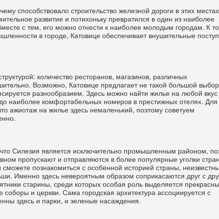
 чему способствовало строительство железной дороги в этих местах
мительное развитие и потихоньку превратился в один из наиболее
есте с тем, его можно отнести к наиболее молодым городам. К т
ышленности в городе, Катовице обеспечивает внушительные поступ
труктурой: количество ресторанов, магазинов, различных
шительно. Возможно, Катовице предлагает не такой большой выбор
енсируется разнообразием. Здесь можно найти жилье на любой вкус
 до наиболее комфортабельных номеров в престижных отелях. Для
то ажиотаж на жилье здесь немаленький, поэтому советуем
енно.
 что Силезия является исключительно промышленным районом, по
новном пропускают и отправляются в более популярные уголки стра
ы сможете познакомиться с особенной историей страны, неизвестн
ши. Именно здесь невероятным образом соприкасаются друг с др
тники старины, среди которых особая роль выделяется прекрасн
 соборы и церкви. Сама городская архитектура ассоциируется с
ны здесь и парки, и зеленые насаждения.