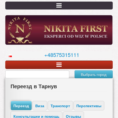
Перейти
к
основному
содержанию
+48575315111
Выбрать город
Переезд в Тарнув
Переезд
Виза
Транспорт
Перспективы
Консультации и помощь
Отзывы