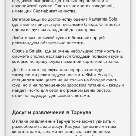
средиземноморской, центральноевропейской и
европейской кухнях. Одно из немногих заведений,
имеющих Сертификат качества.
Вегетарианцы по достоинству оценят
Kawiarnia Sofa,
где в меню присутствуют веганские блюда. Считается
одним из лучших заведений для завтрака.
Любителям польской кухни и больших порций
рекомендуем обязательно посетить
Obsesja Smaku
, где за очень небольшую стоимость вы
сможете сполна насладиться блюдами польской кухни,
которые по праву служат визитной карточкой страны.
Для быстрого перекуса или перерыва между
экскурсиями рекомендуем посетить
Bistro Przepis,
специализирующееся на не только на блюдах фаст-
фуд, но и на полноценном здоровом питании, - каждый
найдёт что-то для себя в огромном меню бистро.
отлично подходит для семей с детьми.
Досуг и развлечения в Тарнуве
В плане развлечений Тарнув тоже может удивить и
разнообразить ваш досуг. Как уже привычными нам
кинотеатрами, залами квестов, спа заведениями,