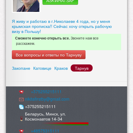
ASKWHATSAP
Я живу и работаю в г.Николаеве 4 года, но у меня
крымская прописка!! Сейчас хочу открыть рабочую
визу в Польшу!
Звоните нам все
Сможете конечно открыть все.
расскажем.
Все вопросы и ответы по Тарнуву
Закопане
Катовице
Краков
Тарнув
+375255215111
nikitafirstby@gmail.com
+375255215111
Беларусь, Минск, ул.
Космонавтов 14-34
+48575315111