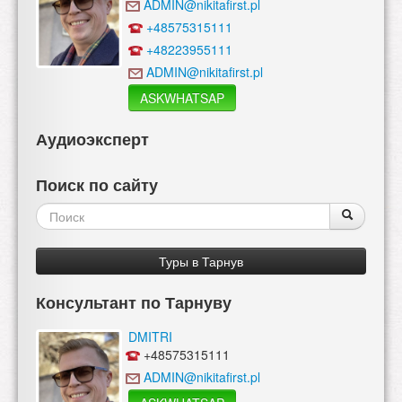
ADMIN@nikitafirst.pl
+48575315111
+48223955111
ADMIN@nikitafirst.pl
ASKWHATSAP
Аудиоэксперт
Поиск по сайту
Форма
Поиск
Поиск
поиска
Туры в Тарнув
Консультант по Тарнуву
DMITRI
+48575315111
ADMIN@nikitafirst.pl