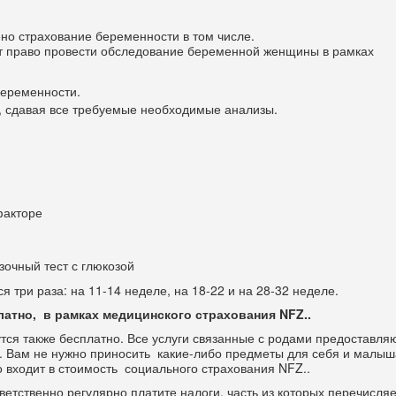
но страхование беременности в том числе.
ет право провести обследование беременной женщины в рамках
беременности.
, сдавая все требуемые необходимые анализы.
факторе
зочный тест с глюкозой
 три раза: на 11-14 неделе, на 18-22 и на 28-32 неделе.
латно, в рамках медицинского страхования NFZ..
утся также бесплатно. Все услуги связанные с родами предоставля
. Вам не нужно приносить какие-либо предметы для себя и малыш
то входит в стоимость социального страхования NFZ..
ветственно регулярно платите налоги, часть из которых перечисляе