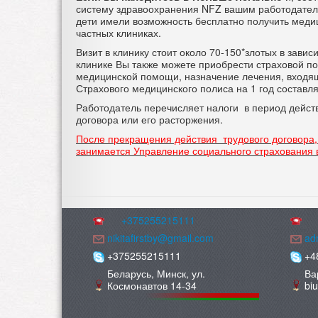
систему здравоохранения NFZ вашим работодателем
дети имели возможность бесплатно получить медиц
частных клиниках.
Визит в клинику стоит около 70-150*злотых в завис
клинике Вы также можете приобрести страховой пол
медицинской помощи, назначение лечения, входящ
Страхового медицинского полиса на 1 год составля
Работодатель перечисляет налоги в период дейст
договора или его расторжения.
После прекращения действия трудового договора,
занимается Управление социального страхования в
+375255215111
nikitafirstby@gmail.com
adm
+375255215111
+4
Беларусь, Минск, ул.
Ва
Космонавтов 14-34
bi