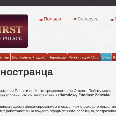
Польша
Беларусь
алтер
Виртуальный адрес
Переводы
Регистрация OOO
Виза
Ю
иностранца
ритории Польши по Карте временного или Сталего Побыту,может
и условии, что он застрахован в
(Narodowy Fundusz Zdrowia-
занимающееся финансированием и оказанием страхового покрытия
тит работодатель за каждого оформленного работника, застрахова