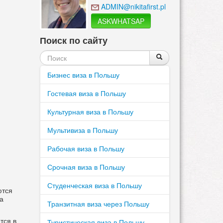
ADMIN@nikitafirst.pl
ASKWHATSAP
Поиск по сайту
Форма
Поиск
Поиск
поиска
Бизнес виза в Польшу
Гостевая виза в Польшу
Культурная виза в Польшу
Мультивиза в Польшу
Рабочая виза в Польшу
Срочная виза в Польшу
Студенческая виза в Польшу
ются
а
Транзитная виза через Польшу
тся в
Туристическая виза в Польшу