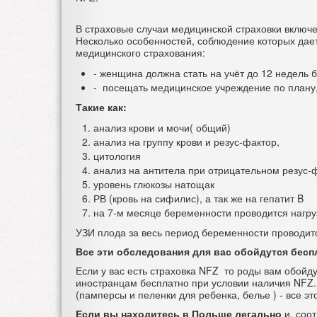
В страховые случаи медицинской страховки включе
Несколько особенностей, соблюдение которых да
медицинского страхования:
- женщина должна стать на учёт до 12 недель 
- посещать медицинское учреждение по плану
Такие как:
анализ крови и мочи( общий)
анализ на группу крови и резус-фактор,
цитология
анализ на антитела при отрицательном резус-
уровень глюкозы натощак
РВ (кровь на сифилис), а так же на гепатит B
на 7-м месяце беременности проводится нагру
УЗИ плода за весь период беременности проводится
Все эти обследования для вас обойдутся бесп
Если у вас есть страховка NFZ то роды вам обойд
иностранцам бесплатно при условии наличия NFZ.
(памперсы и пеленки для ребенка, белье ) - все э
Если вы находитесь в Польше легально
и, соот