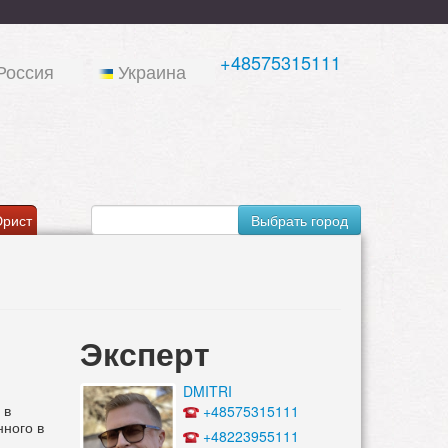
+48575315111
Россия
Украина
рист
Выбрать город
Эксперт
DMITRI
 в
+48575315111
нного в
+48223955111