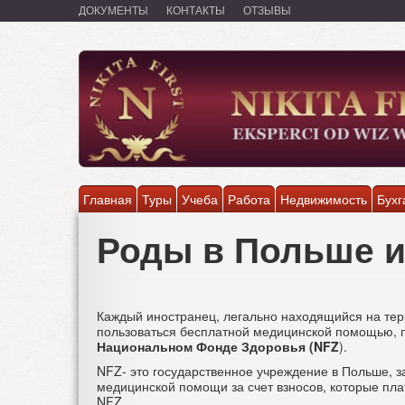
Перейти
ДОКУМЕНТЫ
КОНТАКТЫ
ОТЗЫВЫ
к
основному
содержанию
Главная
Туры
Учеба
Работа
Недвижимость
Бухг
Роды в Польше 
Каждый иностранец, легально находящийся на тер
пользоваться бесплатной медицинской помощью, пр
Национальном Фонде Здоровья (NFZ
).
NFZ- это государственное учреждение в Польше, 
медицинской помощи за счет взносов, которые пла
NFZ.