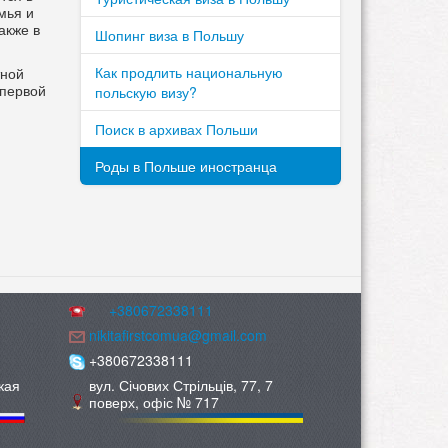
мья и
акже в
Шопинг виза в Польшу
Как продлить национальную
тной
 первой
польскую визу?
Поиск в архивах Польши
Роды в Польше иностранца
+380672338111
nikitafirstcomua@gmail.com
+380672338111
кая
вул. Січових Стрільців, 77, 7
поверх, офіс № 717