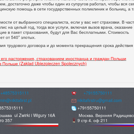
, достаточно даже чтобы один из супругов работал, чтобы вся се
инскую помощь в сети государственных поликлиник и больниц, а т
имости от выбранного специалиста, если у вас нет страховки. В час
ис на целый год, тогда все услуги, включая вызов врача, оказание
ие в пакет страхования, будут для Вас бесплатными. Стоимость
ет от 540* злотых.
вия трудового договора и до момента прекращения срока действия
 его расторжения, страхованием иностранца и граждан Польши
 Польше (Zaklad Ubiezpieczen Spolecznych)
+48575315111
+79155750111
in@nikitafirst.pl
nikitafirstru@gmail.com
8575315111
+79155750111
ршава ul Zwirki i Wigury 16A
Москва. Верхняя Радищевс
uro 357
9 стр 4. оф 211