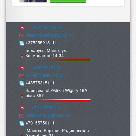
+375255215111
nikitafirstby@gmail.com
+375255215111
Беларусь, Минск, ул.
Космонавтов 14-34
+48575315111
admin@nikitafirst.pl
+48575315111
Варшава ul Zwirki i Wigury 16A
biuro 357
+79155750111
nikitafirstru@gmail.com
+79155750111
Москва. Верхняя Радищевская
9 стр 4. оф 211