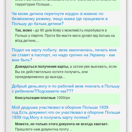
территории Польши...
Чи може дитина перетнути кордон зі мамою по
безвізовому режиму, якщо мама їде працювати в
Польшу до батька дитини?
до 90 днів йому є можливість перебувати в
Так, може -
Польші у півріччі. Проте Ви маєте мати дозвіл від батька на
віїзд дитини,...
Подал на карту побыту, виза закончилась, печать мне
не ставят в паспорт, но надо срочно на Украину - как
мне быть?
а затем уже выезжать, если
Дожидаться получения карты,
Вы ее действительно хотите получить, или
преждевременно до выезда...
Добрый день,могу я по рабочей визе поехать в Польшу
с ребенком?Подскажите как???
1000грн
Консультации платные
Мой дедушка участвовал в обороне Польши 1939
год.Есть документ.что он участвовал в обороне Польши
1939 год.Могу я получить карту поляка?
Можете, но только этого докуента не всегда хватает.
Пришлите нам докуентна почту
...