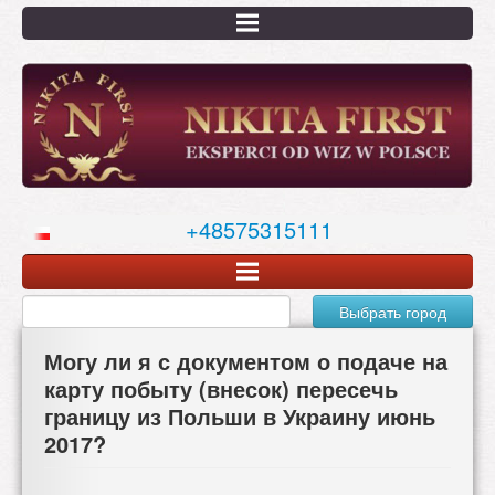
Перейти
к
основному
содержанию
+48575315111
Выбрать город
Могу ли я с документом о подаче на
карту побыту (внесок) пересечь
границу из Польши в Украину июнь
2017?