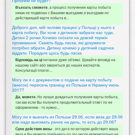
Проблем не Будет?
, а процесс получения карты побыта
Въехать сможете
никак не подвязан с Вашими выездами и въездами по
действующей карте побыта в...
Доброго дня, мій чоловік працює у Польщі у нього є
карта побиту, Він хоче з дитиною забрати нас туди,
Дитині 2 рочки.Хочемо поїхати на довгий термін
проживання. Скажіть будь ласка, які документи
потрібно зібрати. Дитину хочемо у дитячий садочок
віддати. Порадьте щось будь ласка
питання дуже об'емні. Шукайте віповіді на
Відповідь на ці
нашому сайті або зверніться до наших експертів.
Консультації платні....
Могу ли я с документом о подаче на карту побыту
(внесок) пересечь границу из Польши в Украину июнь
2017?
Но лучше дождаться получения карты побыта,
Да, можете.
так как если Вы получите продолжительный ответ по ее
оформлению - то нужно...
Могу ли я выехать из Польши 29.06, если виза до 29.06
или надо выезжать ранее на день, то есть до 29.06?
- это дата по которую действует ваша
Срок действия визы
виза и Вы можете пребывать по это число включительно на