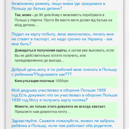
безвізовому режиму, якщо мама їде працювати в
Польшу до батька дитини?
до 90 днів йому є можливість перебувати в
Так, може -
Польші у півріччі. Проте Ви маєте мати дозвіл від батька на
віїзд дитини,...
Подал на карту побыту, виза закончилась, печать мне
не ставят в паспорт, но надо срочно на Украину - как
мне быть?
а затем уже выезжать, если
Дожидаться получения карты,
Вы ее действительно хотите получить, или
преждевременно до выезда...
Добрый день,могу я по рабочей визе поехать в Польшу
с ребенком?Подскажите как???
1000грн
Консультации платные
Мой дедушка участвовал в обороне Польши 1939
год.Есть документ.что он участвовал в обороне Польши
1939 год.Могу я получить карту поляка?
Можете, но только этого докуента не всегда хватает.
Пришлите нам докуентна почту
...
Здравствуйте. Скажите пожалуйста, можно ли забрать
ребёнка в Польшу, если там работают оба родителя,