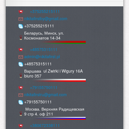
+375255215111
nikitafirstby@gmail.com
+375255215111
Беларусь, Минск, ул.
Космонавтов 14-34
+48575315111
admin@nikitafirst.pl
+48575315111
Варшава ul Zwirki i Wigury 16A
biuro 357
+79155750111
nikitafirstru@gmail.com
+79155750111
Москва. Верхняя Радищевская
9 стр 4. оф 211
+380672338111