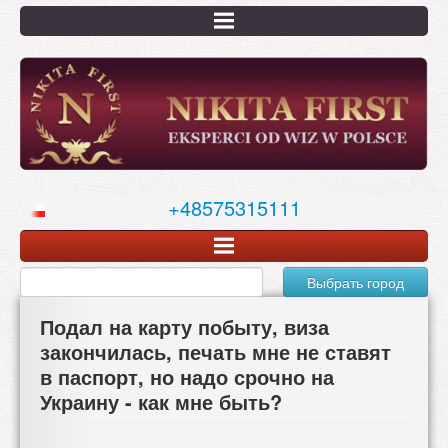
Перейти
к
основному
содержанию
+48575315111
Выбрать город
Подал на карту побыту, виза
закончилась, печать мне не ставят
в паспорт, но надо срочно на
Украину - как мне быть?