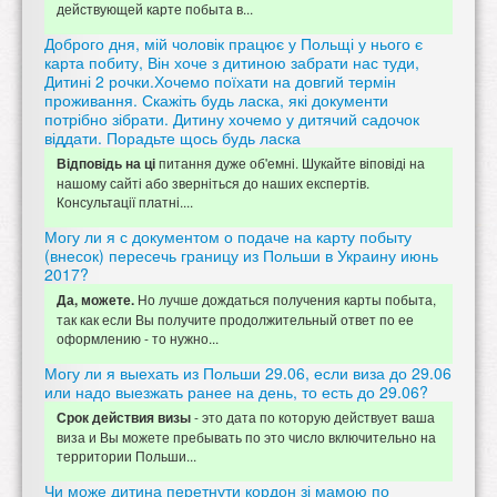
действующей карте побыта в...
Доброго дня, мій чоловік працює у Польщі у нього є
карта побиту, Він хоче з дитиною забрати нас туди,
Дитині 2 рочки.Хочемо поїхати на довгий термін
проживання. Скажіть будь ласка, які документи
потрібно зібрати. Дитину хочемо у дитячий садочок
віддати. Порадьте щось будь ласка
питання дуже об'емні. Шукайте віповіді на
Відповідь на ці
нашому сайті або зверніться до наших експертів.
Консультації платні....
Могу ли я с документом о подаче на карту побыту
(внесок) пересечь границу из Польши в Украину июнь
2017?
Но лучше дождаться получения карты побыта,
Да, можете.
так как если Вы получите продолжительный ответ по ее
оформлению - то нужно...
Могу ли я выехать из Польши 29.06, если виза до 29.06
или надо выезжать ранее на день, то есть до 29.06?
- это дата по которую действует ваша
Срок действия визы
виза и Вы можете пребывать по это число включительно на
территории Польши...
Чи може дитина перетнути кордон зі мамою по