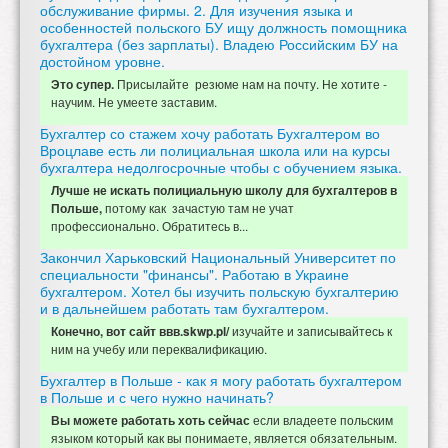
обслуживание фирмы. 2. Для изучения языка и
особенностей польского БУ ищу должность помощника
бухгалтера (без зарплаты). Владею Российским БУ на
достойном уровне.
Присылайте резюме нам на почту. Не хотите -
Это супер.
научим. Не умеете заставим.
Бухгалтер со стажем хочу работать Бухгалтером во
Вроцлаве есть ли полициальная школа или на курсы
бухгалтера недолгосрочные чтобы с обучением языка.
Лучше не искать полициальную школу для бухгалтеров в
потому как зачастую там не учат
Польше,
профессионально. Обратитесь в...
Закончил Харьковский Национальный Университет по
специальности "финансы". Работаю в Украине
бухгалтером. Хотел бы изучить польскую бухгалтерию
и в дальнейшем работать там бухгалтером.
изучайте и записывайтесь к
Конечно, вот сайт ввв.skwp.pl/
ним на учебу или переквалификацию.
Бухгалтер в Польше - как я могу работать бухгалтером
в Польше и с чего нужно начинать?
если владеете польским
Вы можете работать хоть сейчас
языком который как вы понимаете, является обязательным.