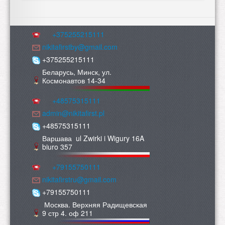
+375255215111
nikitafirstby@gmail.com
+375255215111
Беларусь, Минск, ул.
Космонавтов 14-34
+48575315111
admin@nikitafirst.pl
+48575315111
Варшава ul Zwirki i Wigury 16A
biuro 357
+79155750111
nikitafirstru@gmail.com
+79155750111
Москва. Верхняя Радищевская
9 стр 4. оф 211