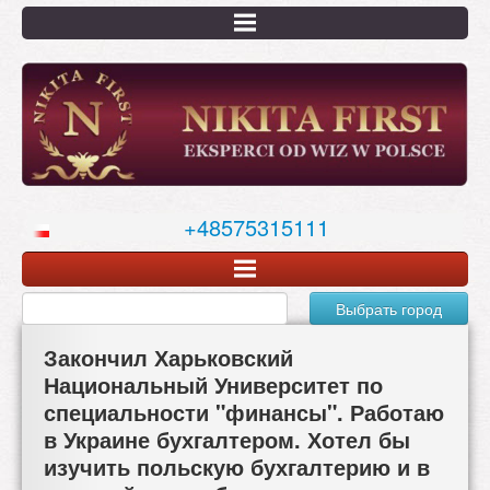
Перейти
к
основному
содержанию
+48575315111
Выбрать город
Закончил Харьковский
Национальный Университет по
специальности "финансы". Работаю
в Украине бухгалтером. Хотел бы
изучить польскую бухгалтерию и в