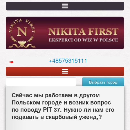
Перейти
к
основному
содержанию
+48575315111
Выбрать город
Сейчас мы работаем в другом
Польском городе и возник вопрос
по поводу PIT 37. Нужно ли нам его
подавать в скарбовый уженд,?