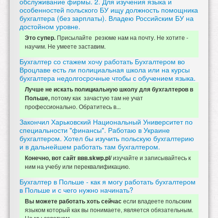
обслуживание фирмы. 2. Для изучения языка и
особенностей польского БУ ищу должность помощника
бухгалтера (без зарплаты). Владею Российским БУ на
достойном уровне.
Присылайте резюме нам на почту. Не хотите -
Это супер.
научим. Не умеете заставим.
Бухгалтер со стажем хочу работать Бухгалтером во
Вроцлаве есть ли полициальная школа или на курсы
бухгалтера недолгосрочные чтобы с обучением языка.
Лучше не искать полициальную школу для бухгалтеров в
потому как зачастую там не учат
Польше,
профессионально. Обратитесь в...
Закончил Харьковский Национальный Университет по
специальности "финансы". Работаю в Украине
бухгалтером. Хотел бы изучить польскую бухгалтерию
и в дальнейшем работать там бухгалтером.
изучайте и записывайтесь к
Конечно, вот сайт ввв.skwp.pl/
ним на учебу или переквалификацию.
Бухгалтер в Польше - как я могу работать бухгалтером
в Польше и с чего нужно начинать?
если владеете польским
Вы можете работать хоть сейчас
языком который как вы понимаете, является обязательным.
Но мы советуем...