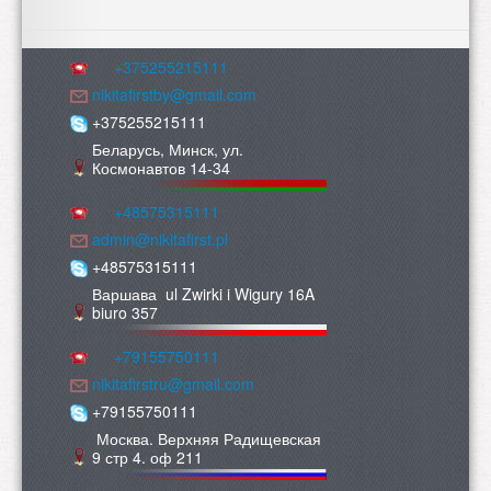
+375255215111
nikitafirstby@gmail.com
+375255215111
Беларусь, Минск, ул.
Космонавтов 14-34
+48575315111
admin@nikitafirst.pl
+48575315111
Варшава ul Zwirki i Wigury 16A
biuro 357
+79155750111
nikitafirstru@gmail.com
+79155750111
Москва. Верхняя Радищевская
9 стр 4. оф 211