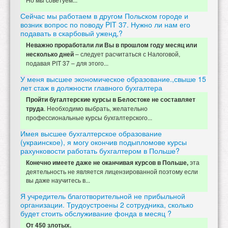
Сейчас мы работаем в другом Польском городе и
возник вопрос по поводу PIT 37. Нужно ли нам его
подавать в скарбовый уженд,?
Неважно проработали ли Вы в прошлом году месяц или
– следует расчитаться с Налоговой,
несколько дней
подавая PIT 37 – для этого...
У меня высшее экономическое образование.,свыше 15
лет стаж в должности главного бухгалтера
Пройти бугалтерские курсы в Белостоке не составляет
. Необходимо выбрать, желательно
труда
профессиональные курсы бухгалтерского...
Имея высшее бухгалтерское образование
(украинское), я могу окончив подыпломове курсы
рахунковости работать бухгалтером в Польше?
эта
Конечно имеете даже не оканчивая курсов в Польше,
деятельность не является лицензированной поэтому если
вы даже научитесь в...
Я учредитель благотворительной не прибыльной
организации. Трудоустроены 2 сотрудника, сколько
будет стоить обслуживание фонда в месяц ?
От 450 злотых.