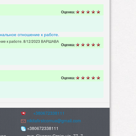
Оценка:
нальное отношение к работе.
ние к работе. 8/12/2023 ВАРШАВА
Оценка:
Оценка:
+380672338111
nikitafirstcomua@gmail.com
+380672338111
кая
вул. Січових Стрільців, 77, 7