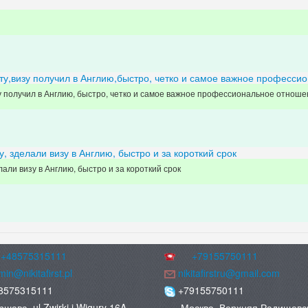
у,визу получил в Англию,быстро, четко и самое важное профессио
 получил в Англию, быстро, четко и самое важное профессиональное отноше
 зделали визу в Англию, быстро и за короткий срок
ли визу в Англию, быстро и за короткий срок
+48575315111
+79155750111
in@nikitafirst.pl
nikitafirstru@gmail.com
8575315111
+79155750111
ршава ul Zwirki i Wigury 16A
Москва. Верхняя Радищевс