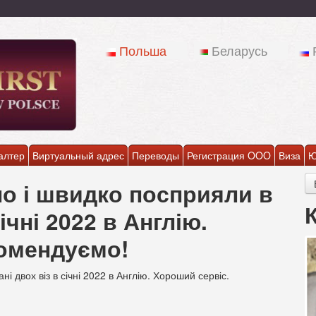
Польша
Беларусь
алтер
Виртуальный адрес
Переводы
Регистрация OOO
Виза
Ю
о і швидко посприяли в
ічні 2022 в Англію.
комендуємо!
 двох віз в січні 2022 в Англію. Хороший сервіс.