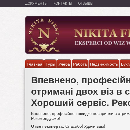
Перейти
ДОКУМЕНТЫ
КОНТАКТЫ
ОТЗЫВЫ
к
основному
содержанию
Главная
Туры
Учеба
Работа
Недвижимость
Бухг
Впевнено, професійн
отримані двох віз в с
Хороший сервіс. Ре
Впевнено, професійно і швидко посприяли в отримані
Рекомендуємо!
Ответ эксперта:
Спасибо! Удачи вам!