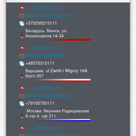
+375255215111
nikitafirstby@gmail.com
+375255215111
Беларусь, Минск, ул.
Космонавтов 14-34
+48575315111
admin@nikitafirst.pl
+48575315111
Варшава ul Zwirki i Wigury 16A
biuro 357
+79155750111
nikitafirstru@gmail.com
+79155750111
Москва. Верхняя Радищевская
9 стр 4. оф 211
+380672338111
nikitafirstcomua@gmail.com