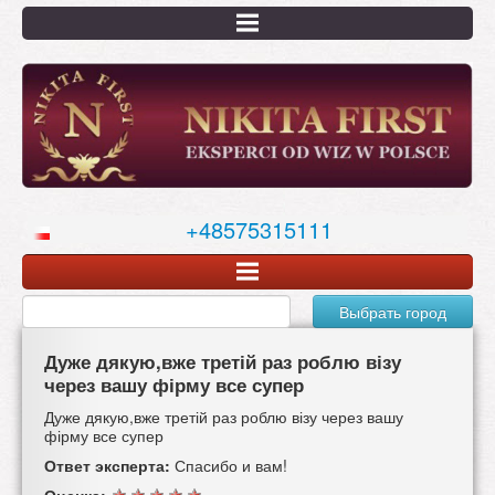
Перейти
к
основному
содержанию
+48575315111
Выбрать город
Дуже дякую,вже третій раз роблю візу
через вашу фірму все супер
Дуже дякую,вже третій раз роблю візу через вашу
фірму все супер
Ответ эксперта:
Спасибо и вам!
Оценка: