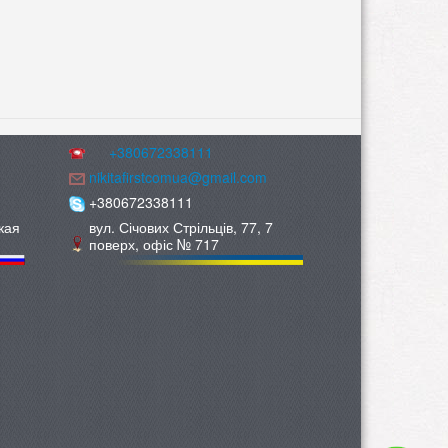
+380672338111
nikitafirstcomua@gmail.com
+380672338111
кая
вул. Січових Стрільців, 77, 7
поверх, офіс № 717