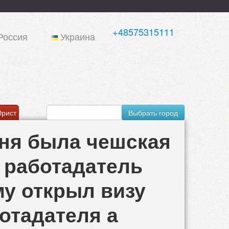
+48575315111
Россия
Украина
рист
Выбрать город
еня была чешская
 работадатель
му открыл визу
ботадателя а