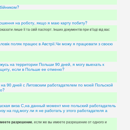
обійником?
рошення на роботу, якщо я маю карту побиту?
казати лише її та свій паспорт. Інших документів при в’їзді від вас
ловік поляк працює в Австрії.Чи можу я працювати з своєю
жусь на территории Польши 90 дней, я могу выехать к
щиту, если в Польше ее отменю?
 на 90 дней с Литовским работадателем по моей Польской
но?
шская виза С,на данный момент мне польский работадатель
зу на год,могу ли я не работать у этого работадателя а
, если же вы имеете разрешение от одного и
 имеете разрешение