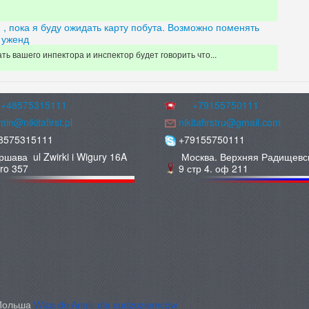
, пока я буду ожидать карту побута. Возможно поменять
 уженд
 вашего инпектора и инспектор будет говорить что...
+48575315111
+79155750111
in@nikitafirst.pl
nikitafirstru@gmail.com
8575315111
+79155750111
ршава ul Zwirki i Wigury 16A
Москва. Верхняя Радищевс
uro 357
9 стр 4. оф 211
 Польша
Wiza do Anglii dla cudzoziemców