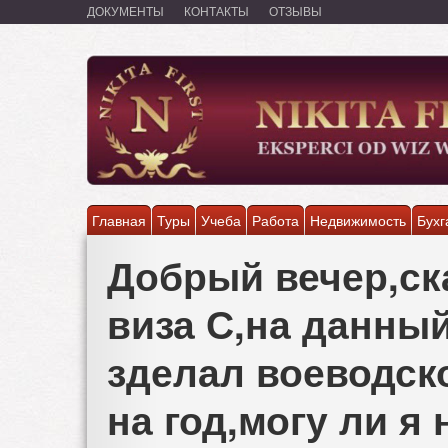
Перейти
ДОКУМЕНТЫ
КОНТАКТЫ
ОТЗЫВЫ
к
основному
содержанию
Главная
Туры
Учеба
Работа
Недвижимость
Бухг
Добрый вечер,ск
виза С,на данны
зделал воеводск
на год,могу ли я 