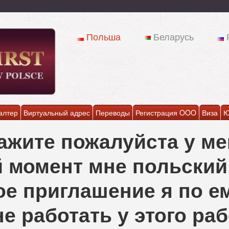
Польша
Беларусь
алтер
Виртуальный адрес
Переводы
Регистрация OOO
Виза
Ю
ажите пожалуйста у м
й момент мне польский
ое приглашение я по е
не работать у этого ра