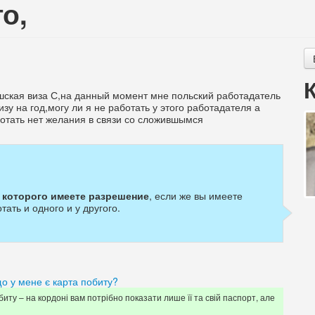
о,
шская виза С,на данный момент мне польский работадатель
зу на год,могу ли я не работать у этого работадателя а
аботать нет желания в связи со сложившымся
?
т которого имеете разрешение
, если же вы имеете
ать и одного и у другого.
о у мене є карта побиту?
иту – на кордоні вам потрібно показати лише її та свій паспорт, але