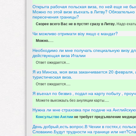
Открыта рабочая польская виза, по ней еще не бы
Можно по этой визе въехать в Литву? Обязательно
пересечения границы?
Надо ехат
Скорее всего Вас не в пустят сразу в Литву.
Чи можливо отримати візу якщо є мандат?
.....
Можно.
Необходимо ли мне получать специальную визу дл
действующая виза Италии
Ответ ожидается....
Я из Минска, моя виза заканчивается 20 февраля,
туристическая виза.
Ответ ожидается.....
Я въехал по безвиз , подал на карту побыту , проу
Можете выезжаьть без ануляции карты.....
Нужна ли мне страховка при подаче на Английскую
Консульство Англии
не требует предъявление медици
День добрый,есть вопрос.В Чехии в гостях,с польс
Словакию.Будут трудности на границе или нет?Спа