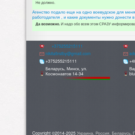
Не должно.
Агенство подало еще на одно воевудское для меня 
работодателя , и какие документы нужно донести в
И
надо обо всем этом СРАЗУ информировать
Да возможно.
+375255215111
nikitafirstby@gmail.com
adm
+375255215111
+4
Беларусь, Минск, ул.
Ва
Космонавтов 14-34
bi
Copyright ©2014-2025
Украина, Россия. Беларусь,