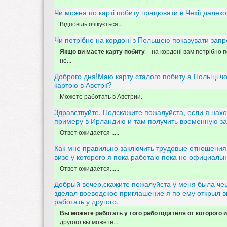
Чи можна по карті побиту працювати в Чехії далек
Відповідь очікується...
Чи потрібно на кордоні з Польщею показувати зап
– на кордоні вам потрібно по
Якщо ви маєте карту побиту
не...
Доброго дня!Маю карту сталого побиту а Польщі чо
картою в Австрії?
Можете работать в Австрии.
Здравствуйте. Подскажите пожалуйста, если я нахо
примеру в Ирландию и там получить временную за
Ответ ожидается .....
Как мне правильно заключить трудовые отношения
визе у которого я пока работаю пока не официаль
Ответ ожидается......
Добрый вечер,скажите пожалуйста у меня была че
зделал воеводское приглашение я по ему открыл ви
работать у другого,
Вы можете работать у того работодателя от которого
другого вы можете...