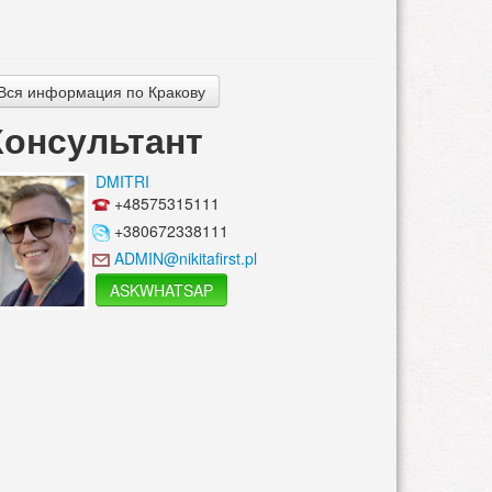
Вся информация по Кракову
Консультант
DMITRI
+48575315111
+380672338111
ADMIN@nikitafirst.pl
ASKWHATSAP