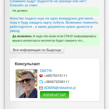
Словакию.Будут трудности на границе или нет?
Спасибо за ответ.
Не должно.
Агенство подало еще на одно воевудское для меня ,
пока я буду ожидать карту побута. Возможно поменять
работодателя , и какие документы нужно донести в
уженд
И
надо обо всем этом СРАЗУ информировать
Да возможно.
вашего инпектора и инспектор будет говорить что...
Вся информация по Быдгощи
Консультант
DMITRI
+48575315111
+380672338111
ADMIN@nikitafirst.pl
ASKWHATSAP