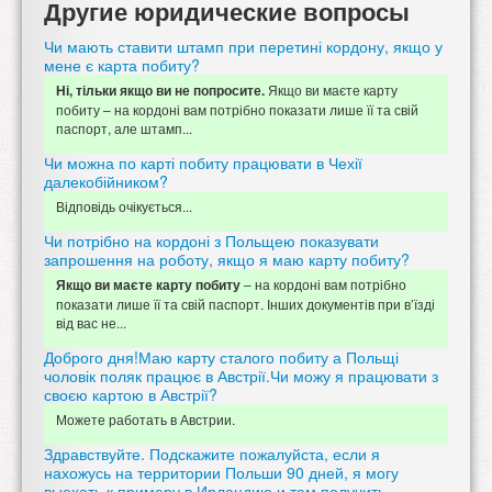
Другие юридические вопросы
Чи мають ставити штамп при перетині кордону, якщо у
мене є карта побиту?
Якщо ви маєте карту
Ні, тільки якщо ви не попросите.
побиту – на кордоні вам потрібно показати лише її та свій
паспорт, але штамп...
Чи можна по карті побиту працювати в Чехії
далекобійником?
Відповідь очікується...
Чи потрібно на кордоні з Польщею показувати
запрошення на роботу, якщо я маю карту побиту?
– на кордоні вам потрібно
Якщо ви маєте карту побиту
показати лише її та свій паспорт. Інших документів при в’їзді
від вас не...
Доброго дня!Маю карту сталого побиту а Польщі
чоловік поляк працює в Австрії.Чи можу я працювати з
своєю картою в Австрії?
Можете работать в Австрии.
Здравствуйте. Подскажите пожалуйста, если я
нахожусь на территории Польши 90 дней, я могу
выехать к примеру в Ирландию и там получить