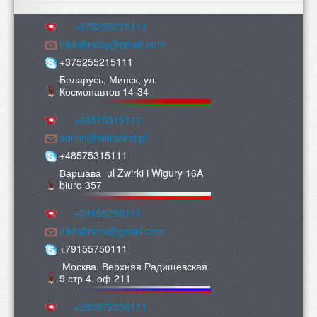
+375255215111
nikitafirstby@gmail.com
+375255215111
Беларусь, Минск, ул.
Космонавтов 14-34
+48575315111
admin@nikitafirst.pl
+48575315111
Варшава ul Zwirki i Wigury 16A
biuro 357
+79155750111
nikitafirstru@gmail.com
+79155750111
Москва. Верхняя Радищевская
9 стр 4. оф 211
+380672338111