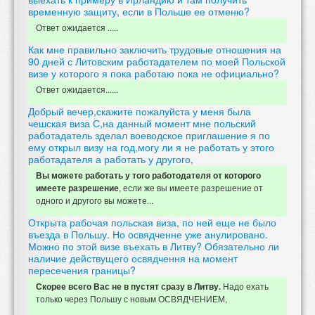
временную защиту, если в Польше ее отменю?
Ответ ожидается .....
Как мне правильно заключить трудовые отношения на
90 дней с Литовским работадателем по моей Польской
визе у которого я пока работаю пока не официально?
Ответ ожидается......
Добрый вечер,скажите пожалуйста у меня была
чешская виза С,на данный момент мне польский
работадатель зделал воеводское приглашение я по
ему открыл визу на год,могу ли я не работать у этого
работадателя а работать у другого,
Вы можете работать у того работодателя от которого
, если же вы имеете разрешение от
имеете разрешение
одного и другого вы можете...
Открыта рабочая польская виза, по ней еще не было
въезда в Польшу. Но освядченне уже анулировано.
Можно по этой визе въехать в Литву? Обязательно ли
наличие действущего освядчення на момент
пересечения границы?
Надо ехать
Скорее всего Вас не в пустят сразу в Литву.
только через Польшу с новым ОСВЯДЧЕНИЕМ,