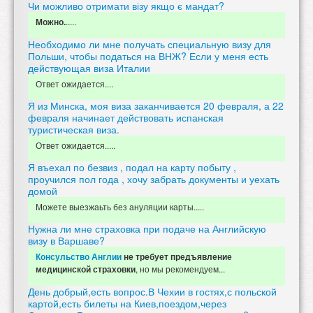
Чи можливо отримати візу якщо є мандат?
.....
Можно.
Необходимо ли мне получать специальную визу для
Польши, чтобы податься на ВНЖ? Если у меня есть
действующая виза Италии
Ответ ожидается....
Я из Минска, моя виза заканчивается 20 февраля, а 22
февраля начинает действовать испанская
туристическая виза.
Ответ ожидается.....
Я въехал по безвиз , подал на карту побыту ,
проучился пол года , хочу забрать документы и уехать
домой
Можете выезжаьть без ануляции карты.....
Нужна ли мне страховка при подаче на Английскую
визу в Варшаве?
Консульство Англии
не требует предъявление
, но мы рекомендуем...
медицинской страховки
День добрый,есть вопрос.В Чехии в гостях,с польской
картой,есть билеты на Киев,поездом,через