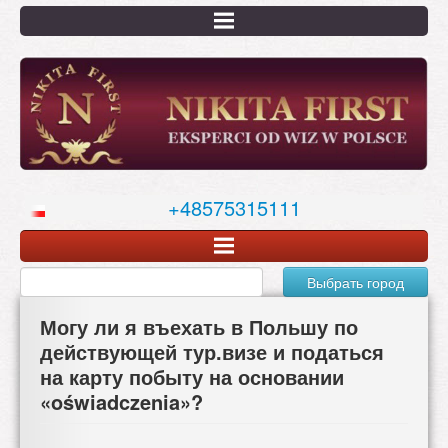
Перейти
к
основному
содержанию
+48575315111
Выбрать город
Могу ли я въехать в Польшу по
действующей тур.визе и податься
на карту побыту на основании
«oświadczenia»?