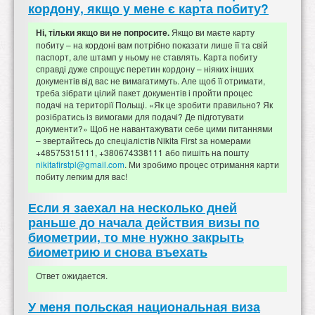
кордону, якщо у мене є карта побиту?
Якщо ви маєте карту
Ні, тільки якщо ви не попросите.
побиту – на кордоні вам потрібно показати лише її та свій
паспорт, але штамп у ньому не ставлять. Карта побиту
справді дуже спрощує перетин кордону – ніяких інших
документів від вас не вимагатимуть. Але щоб її отримати,
треба зібрати цілий пакет документів і пройти процес
подачі на території Польщі. «Як це зробити правильно? Як
розібратись із вимогами для подачі? Де підготувати
документи?» Щоб не навантажувати себе цими питаннями
– звертайтесь до спеціалістів Nikita First за номерами
+48575315111, +380674338111 або пишіть на пошту
nikitafirstpl@gmail.com
. Ми зробимо процес отримання карти
побиту легким для вас!
Если я заехал на несколько дней
раньше до начала действия визы по
биометрии, то мне нужно закрыть
биометрию и снова въехать
Ответ ожидается.
У меня польская национальная виза