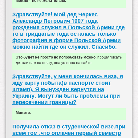
Можно - но не желательно.
Здравствуйте! Мой дед Черкес
Александр Петрович 1907 года
рождения служил в Польской Армии где
то в тридцатые года осталась только
фотография в форме Польской Армии
можно найти где он служил. Спасибо.
, прошу писать
Это будет не просто но попробовать можно
детали нам на почту, она указана на сайте.
Здравствуйте, у меня кончилась виза, я
жду карту побыта(в паспорте стоит
штамп). Я вынужден вернутся на
Украину. Могут ли быть проблемы при
пересечении границы?
Можете.
Получила отказ в студенческой визе.при
всем том .что оплачен первый семестр