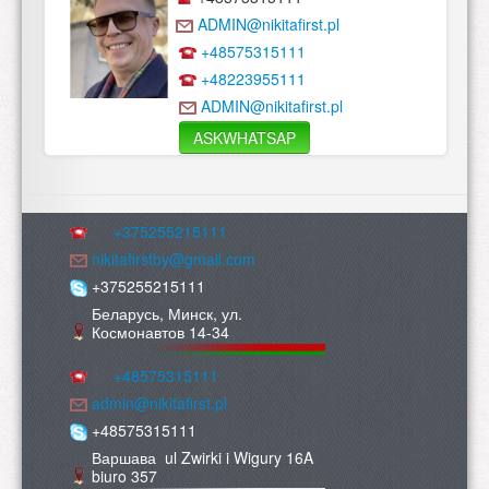
ADMIN@nikitafirst.pl
+48575315111
+48223955111
ADMIN@nikitafirst.pl
ASKWHATSAP
+375255215111
nikitafirstby@gmail.com
+375255215111
Беларусь, Минск, ул.
Космонавтов 14-34
+48575315111
admin@nikitafirst.pl
+48575315111
Варшава ul Zwirki i Wigury 16A
biuro 357