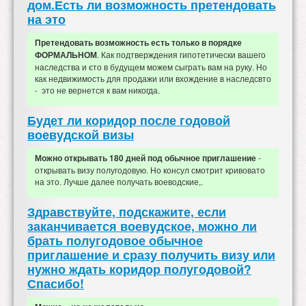
дом.Есть ли возможность претендовать
на это
Претендовать возможность есть только в порядке
. Как подтверждения гипотетически вашего
ФОРМАЛЬНОМ
наследства и єто в будущем можем сыграть вам на руку. Но
как недвижимость для продажи или вхождение в наследсвто
- это не вернется к вам никогда.
Будет ли коридор после годовой
воевудской визы
-
Можно открывать 180 дней под обычное приглашение
открывать визу полугодовую. Но консул смотрит кривовато
на это. Лучше далее получать воеводские,.
Здравствуйте, подскажите, если
заканчивается воевудское, можно ли
брать полугодовое обычное
приглашение и сразу получить визу или
нужно ждать коридор полугодовой?
Спасибо!