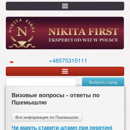
Перейти
к
основному
содержанию
+48575315111
Выбрать город
Визовые вопросы - ответы по
Пшемышлю
Вся информация по Пшемышлю
Чи мають ставити штамп при перетині