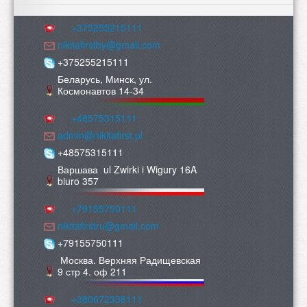
+375255215111
nikitafirstby@gmail.com
+375255215111
Беларусь, Минск, ул.
Космонавтов 14-34
+48575315111
admin@nikitafirst.pl
+48575315111
Варшава ul Zwirki i Wigury 16A
biuro 357
+79155750111
nikitafirstru@gmail.com
+79155750111
Москва. Верхняя Радищевская
9 стр 4. оф 211
+380672338111