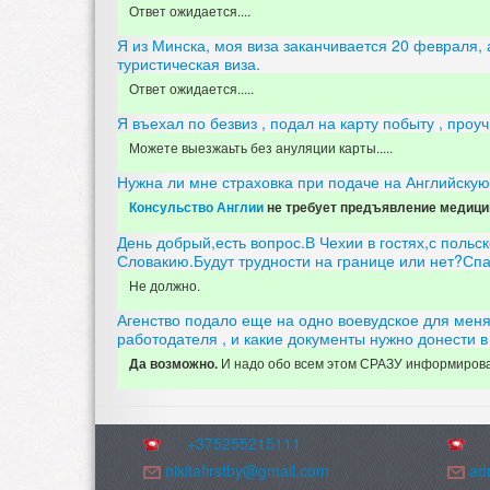
Ответ ожидается....
Я из Минска, моя виза заканчивается 20 февраля,
туристическая виза.
Ответ ожидается.....
Я въехал по безвиз , подал на карту побыту , проу
Можете выезжаьть без ануляции карты.....
Нужна ли мне страховка при подаче на Английскую
Консульство Англии
не требует предъявление медици
День добрый,есть вопрос.В Чехии в гостях,с польс
Словакию.Будут трудности на границе или нет?Спа
Не должно.
Агенство подало еще на одно воевудское для меня 
работодателя , и какие документы нужно донести в
И
надо обо всем этом СРАЗУ информировать
Да возможно.
+375255215111
nikitafirstby@gmail.com
adm