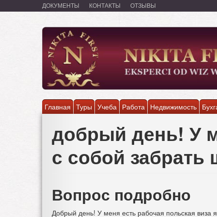
Перейти
ДОКУМЕНТЫ
КОНТАКТЫ
ОТЗЫВЫ
к
основному
содержанию
Главная
Туры
Учеба
Работа
Недвижимость
Бухг
добрый день! У м
с собой забрать 
Вопрос подробно
Добрый день! У меня есть рабочая польская виза я