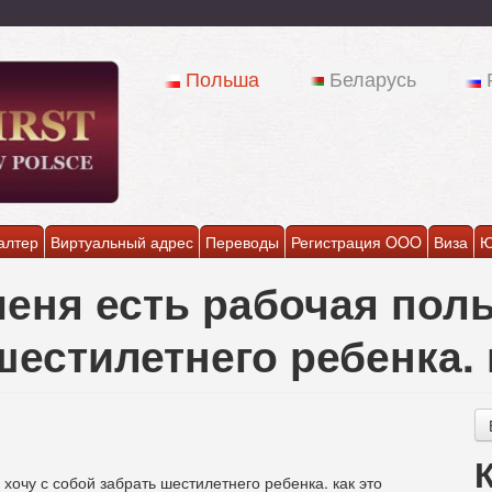
Польша
Беларусь
алтер
Виртуальный адрес
Переводы
Регистрация OOO
Виза
Ю
еня есть рабочая поль
шестилетнего ребенка.
 хочу с собой забрать шестилетнего ребенка. как это