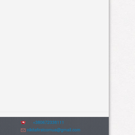
+380672338111
nikitafirstcomua@gmail.com