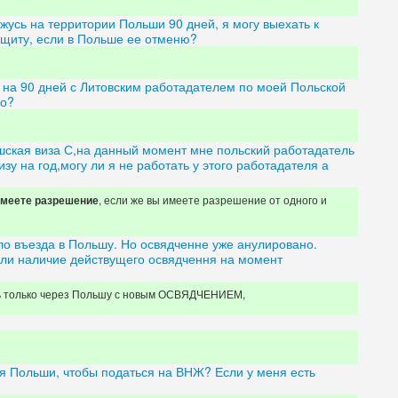
жусь на территории Польши 90 дней, я могу выехать к
щиту, если в Польше ее отменю?
 на 90 дней с Литовским работадателем по моей Польской
но?
шская виза С,на данный момент мне польский работадатель
зу на год,могу ли я не работать у этого работадателя а
, если же вы имеете разрешение от одного и
 имеете разрешение
ло въезда в Польшу. Но освядченне уже анулировано.
 ли наличие действущего освядчення на момент
ь только через Польшу с новым ОСВЯДЧЕНИЕМ,
я Польши, чтобы податься на ВНЖ? Если у меня есть