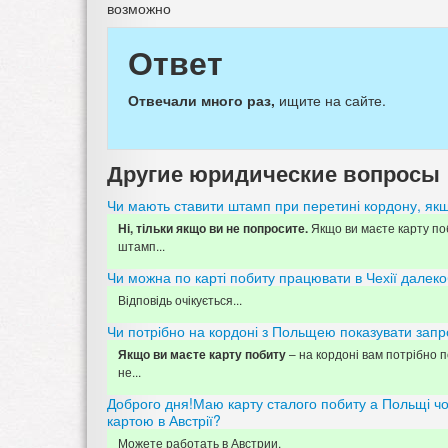
возможно
Ответ
Отвечали много раз,
ищите на сайте.
Другие юридические вопросы
Чи мають ставити штамп при перетині кордону, якщ
Якщо ви маєте карту поб
Ні, тільки якщо ви не попросите.
штамп...
Чи можна по карті побиту працювати в Чехії далек
Відповідь очікується...
Чи потрібно на кордоні з Польщею показувати зап
– на кордоні вам потрібно по
Якщо ви маєте карту побиту
не...
Доброго дня!Маю карту сталого побиту а Польщі чо
картою в Австрії?
Можете работать в Австрии.