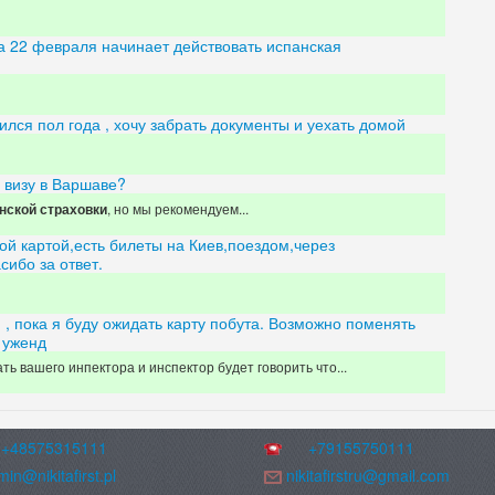
 а 22 февраля начинает действовать испанская
чился пол года , хочу забрать документы и уехать домой
 визу в Варшаве?
, но мы рекомендуем...
нской страховки
кой картой,есть билеты на Киев,поездом,через
сибо за ответ.
, пока я буду ожидать карту побута. Возможно поменять
 уженд
 вашего инпектора и инспектор будет говорить что...
+48575315111
+79155750111
in@nikitafirst.pl
nikitafirstru@gmail.com