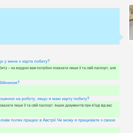
о у мене є карта побиту?
иту – на кордоні вам потрібно показати лише її та свій паспорт, але
обійником?
рошення на роботу, якщо я маю карту побиту?
казати лише її та свій паспорт. Інших документів при в’їзді від вас
ловік поляк працює в Австрії.Чи можу я працювати з своєю