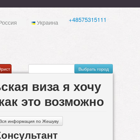
+48575315111
Россия
Украина
рист
Выбрать город
ская виза я хочу
 как это возможно
Вся информация по Жешуву
Консультант