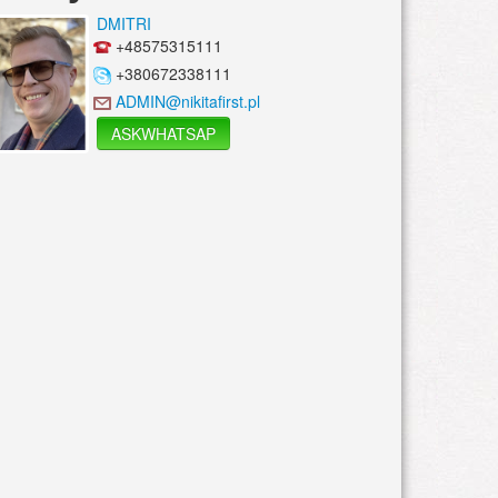
DMITRI
+48575315111
+380672338111
ADMIN@nikitafirst.pl
ASKWHATSAP